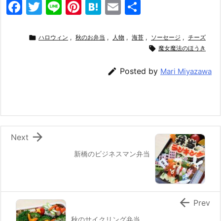
F
T
Li
Pi
H
E
共
a
w
n
nt
at
m
有
c
itt
e
er
e
ai

ハロウィン
,
秋のお弁当
,
人物
,
海苔
,
ソーセージ
,
チーズ
e
er
e
n
l

魔女魔法のほうき
b
st
a

Posted by
Mari Miyazawa
o
o
k

Next
新橋のビジネスマン弁当

Prev
秋のサイクリング弁当