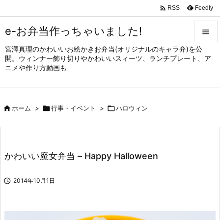

Feedly
RSS
e-お弁当作っちゃいました!

宮澤真理のかわいいお絵かきお弁当(オリジナルのキャラ弁)を公

開。ウィンナー飾り切りやかわいいスィーツ、ランチプレート、ア
メニュ
ニメや作り方動画も

サイド


ホーム
>

行事・イベント
>

ハロウィン
前へ

次へ

かわいい魔女弁当 – Happy Halloween
検索

2014年10月1日