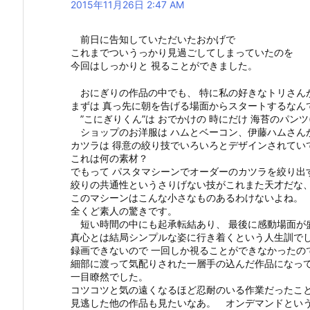
2015年11月26日 2:47 AM
前日に告知していただいたおかげで
これまでついうっかり見過ごしてしまっていたのを
今回はしっかりと 視ることができました。
おにぎりの作品の中でも、 特に私の好きなトリさん
まずは 真っ先に朝を告げる場面からスタートするなん
”こにぎりくん”は おでかけの 時にだけ 海苔のパン
ショップのお洋服は ハムとベーコン、伊藤ハムさん
カツラは 得意の絞り技でいろいろとデザインされてい
これは何の素材？
でもって パスタマシーンでオーダーのカツラを絞り出
絞りの共通性というさりげない技がこれまた天才だな
このマシーンはこんな小さなものあるわけないよね。
全くど素人の驚きです。
短い時間の中にも起承転結あり、 最後に感動場面が
真心とは結局シンプルな姿に行き着くという人生訓でし
録画できないので 一回しか視ることができなかったの
細部に渡って気配りされた一層手の込んだ作品になっ
一目瞭然でした。
コツコツと気の遠くなるほど忍耐のいる作業だったこ
見逃した他の作品も見たいなあ。 オンデマンドとい