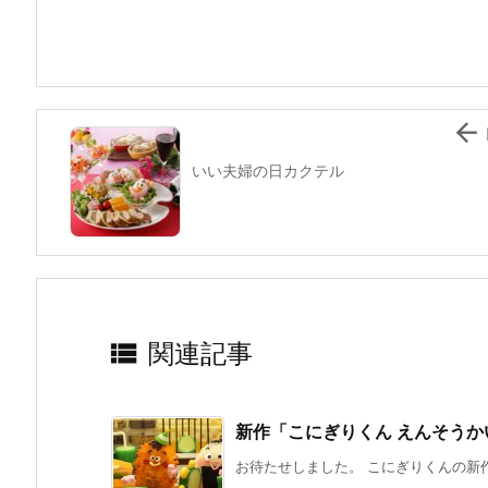
b
st
a
o
o
k

いい夫婦の日カクテル

関連記事
新作「こにぎりくん えんそうか
お待たせしました。 こにぎりくんの新作「