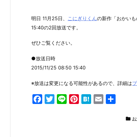
明日 11月25日、
こにぎりくん
の新作「おかいも
15:40の2回放送です。
ぜひご覧ください。
●放送日時
2015/11/25 08:50 15:40
※放送は変更になる可能性があるので、詳細は
プ
F
T
Li
Pi
H
E
共
a
w
n
nt
at
m
有
c
itt
e
er
e
ai

お
e
er
e
n
l