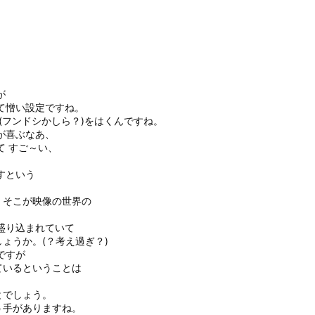
が
て憎い設定ですね。
ツ(フンドシかしら？)をはくんですね。
が喜ぶなあ、
て すご～い、
すという
、
 そこが映像の世界の
盛り込まれていて
ょうか。(？考え過ぎ？)
ですが
ているということは
とでしょう。
う手がありますね。