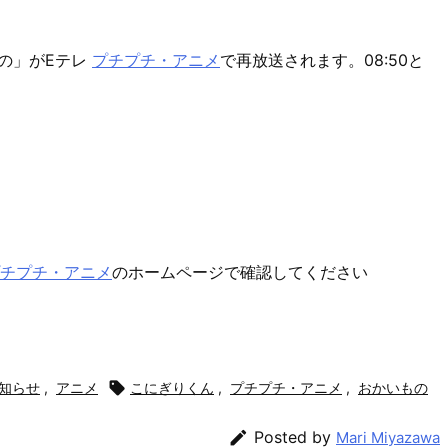
の」がEテレ
プチプチ・アニメ
で再放送されます。08:50と
チプチ・アニメ
のホームページで確認してください
知らせ
,
アニメ

こにぎりくん
,
プチプチ・アニメ
,
おかいもの

Posted by
Mari Miyazawa