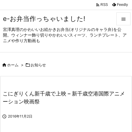

Feedly
RSS
e-お弁当作っちゃいました!

宮澤真理のかわいいお絵かきお弁当(オリジナルのキャラ弁)を公

開。ウィンナー飾り切りやかわいいスィーツ、ランチプレート、ア
メニュ
ニメや作り方動画も

サイド


ホーム
>

お知らせ
前へ

次へ

こにぎりくん新千歳で上映 – 新千歳空港国際アニメ
検索
ーション映画祭

2016年11月2日