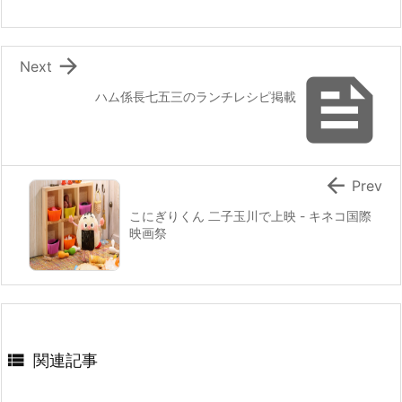
o
k

Next

ハム係長七五三のランチレシピ掲載

Prev
こにぎりくん 二子玉川で上映 - キネコ国際
映画祭

関連記事