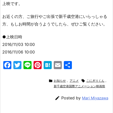
上映です。
お近くの方、ご旅行やご出張で新千歳空港にいらっしゃる
方、もしお時間が合うようでしたら、ぜひご覧ください。
●上映日時
2016/11/03 10:00
2016/11/06 10:00
F
T
Li
Pi
H
E
共
a
w
n
nt
at
m
有
c
itt
e
er
e
ai

お知らせ
,
アニメ

こにぎりくん
,
e
er
e
n
新千歳空港国際アニメーション映画祭
l
b
st
a

Posted by
Mari Miyazawa
o