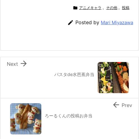
c
itt
e
er
e
ai

アニメキャラ
,
その他
,
投稿
e
er
e
n
l

Posted by
Mari Miyazawa
b
st
a
o
o
k

Next
パスタde水芭蕉弁当

Prev
ろーるくんの投稿お弁当