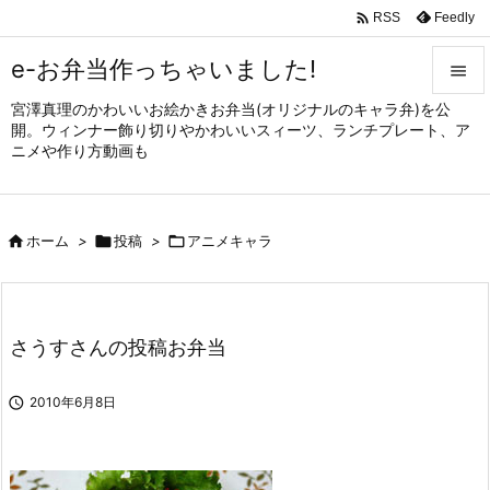

Feedly
RSS
e-お弁当作っちゃいました!

宮澤真理のかわいいお絵かきお弁当(オリジナルのキャラ弁)を公

開。ウィンナー飾り切りやかわいいスィーツ、ランチプレート、ア
メニュ
ニメや作り方動画も

サイド


ホーム
>

投稿
>

アニメキャラ
前へ

次へ

さうすさんの投稿お弁当
検索

2010年6月8日