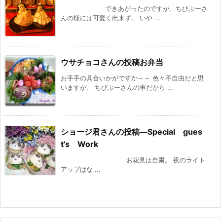
できあがったのですが、ちびぶーさ
んの様には可愛く出来ず。 いや ...
ウサチョコさんの投稿お弁当
お手手の具合いかがですか～～ 色々不自由だと思
いますが、 ちびぶーさんの事だから ...
ショージ君さんの投稿—Special gues
t’s Work
お花見は自粛。 夜のライト
アップはな ...