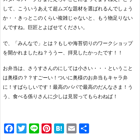
して、こういうあえて超ムズな題材を選ばれるんでしょう
か・・きっとこのくらい複雑じゃないと、もう物足りない
んですね。巨匠とよばせてください。
で、「みんなで」とは？もしや海苔切りのワークショップ
を開かれましたね？ううー、拝見したかったです！！
お弁当は、さうすさんのにしては小さい・・・ということ
は奥様の？？すごーい！ついに奥様のお弁当もキャラ弁
に！すばらしいです！最高のパパで最高のだんなさま！う
う、食べる係りさんに少しは見習ってもらわねば！
F
T
Li
Pi
H
E
共
a
w
n
nt
at
m
有