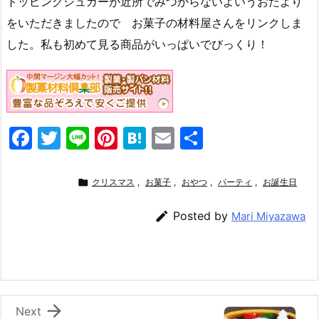
トッピングシュガーが近所でみつからないよいうおたより
をいただきましたので お菓子の材料屋さんをリンクしま
した。私も初めて見る商品がいっぱいでびっくり！
F
T
Li
Pi
H
E
共
a
w
n
nt
at
m
有
c
itt
e
er
e
ai

クリスマス
,
お菓子
,
おやつ
,
パーティ
,
お誕生日
e
er
e
n
l

Posted by
Mari Miyazawa
b
st
a
o
o
k

Next