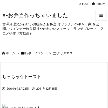

Feedly
RSS
e-お弁当作っちゃいました!

宮澤真理のかわいいお絵かきお弁当(オリジナルのキャラ弁)を公

開。ウィンナー飾り切りやかわいいスィーツ、ランチプレート、ア
メニュ
ニメや作り方動画も

サイド


ホーム
>

行事・イベント
>

クリスマス
前へ

次へ

ちっちゃなトースト
検索

2004年12月21日

2011年12月15日