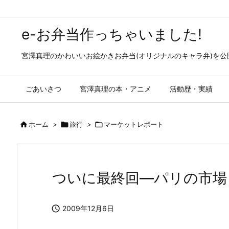
e-お弁当作っちゃいました!
宮澤真理のかわいいお絵かきお弁当(オリジナルのキャラ弁)を
ごあいさつ
宮澤真理の本・アニメ
活動歴・実績

ホーム
>

旅行
>

マーケットレポート
ついに最終回—パリの市場

2009年12月6日