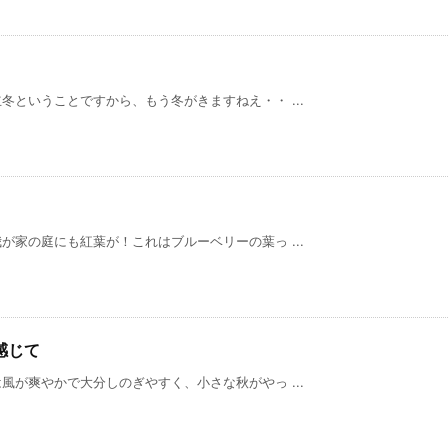
ということですから、もう冬がきますねえ・・ ...
家の庭にも紅葉が！これはブルーベリーの葉っ ...
感じて
が爽やかで大分しのぎやすく、小さな秋がやっ ...