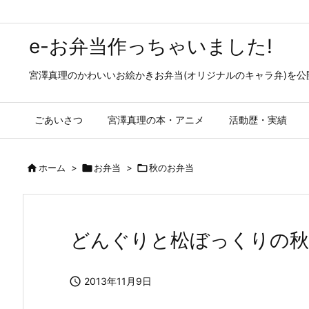
e-お弁当作っちゃいました!
宮澤真理のかわいいお絵かきお弁当(オリジナルのキャラ弁)を
ごあいさつ
宮澤真理の本・アニメ
活動歴・実績

ホーム
>

お弁当
>

秋のお弁当
どんぐりと松ぼっくりの秋

2013年11月9日