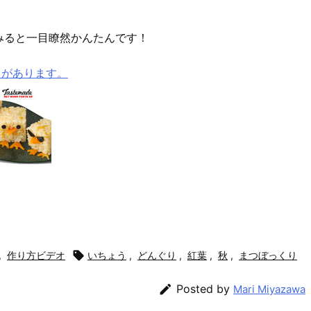
みると一目瞭然かんたんです！
メがあります。
,
作り方ビデオ

いちょう
,
どんぐり
,
紅葉
,
秋
,
まつぼっくり

Posted by
Mari Miyazawa