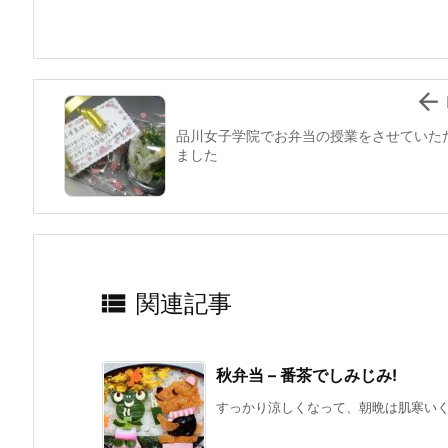
o
o
k

品川女子学院でお弁当の授業をさせていた
ました

関連記事
秋弁当 – 番茶でしみじみ!
すっかり涼しくなって、朝晩は肌寒いくら