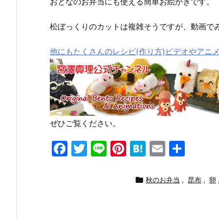
おとなのお弁当にも使える簡単お絵かきです。
松ぼっくりのカットは複雑そうですが、動画で
他にもたくさんのレシピ(作り方)ビデオやアニ
ぜひご覧ください。
F
T
Li
Pi
H
E
共
a
w
n
nt
at
m
有
c
itt
e
er
e
ai

秋のお弁当
,
昆布
,
卵
e
er
e
n
l
b
st
a