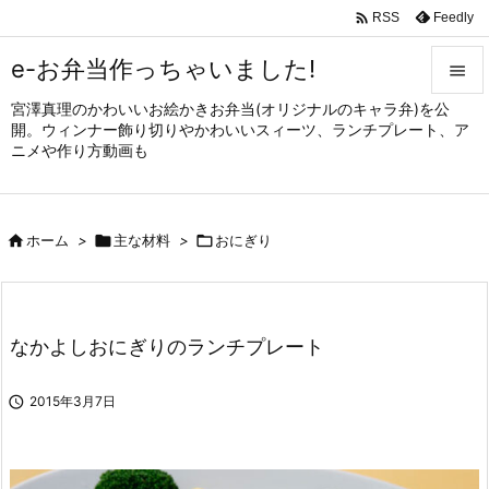

Feedly
RSS
e-お弁当作っちゃいました!

宮澤真理のかわいいお絵かきお弁当(オリジナルのキャラ弁)を公

開。ウィンナー飾り切りやかわいいスィーツ、ランチプレート、ア
メニュ
ニメや作り方動画も

サイド


ホーム
>

主な材料
>

おにぎり
前へ

次へ

なかよしおにぎりのランチプレート
検索

2015年3月7日