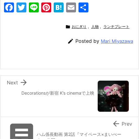
F
T
Li
Pi
H
E
共
a
w
n
nt
at
m
有
c
itt
e
er
e
ai

おにぎり
,
人物
,
ランチプレート
e
er
e
n
l

Posted by
Mari Miyazawa
b
st
a
o
o
k

Next
Decorationsが新宿 K’s cinemaで上映


Prev
ハム係長動画 第2話『マイペース×まいぺー