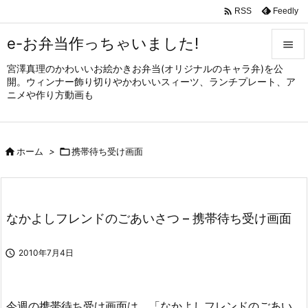

Feedly
RSS
e-お弁当作っちゃいました!

宮澤真理のかわいいお絵かきお弁当(オリジナルのキャラ弁)を公

開。ウィンナー飾り切りやかわいいスィーツ、ランチプレート、ア
メニュ
ニメや作り方動画も

サイド


ホーム
>

携帯待ち受け画面
前へ

次へ

なかよしフレンドのごあいさつ – 携帯待ち受け画面
検索

2010年7月4日
今週の携帯待ち受け画面は、「なかよしフレンドのごあい