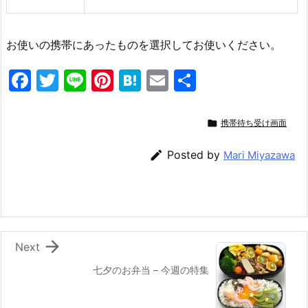
お使いの携帯にあったものを選択してお使いください。
F
T
Li
Pi
H
E
共
a
w
n
nt
at
m
有
c
itt
e
er
e
ai

携帯待ち受け画面
e
er
e
n
l

Posted by
Mari Miyazawa
b
st
a
o
o
k

Next
七夕のお弁当 – 今週の特集