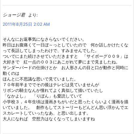
ショージ君
より:
2011年8月25日 2:02 AM
そんなにお返事気になさらないでください。
昨日はお腹痛くて一日ぼ～っとしていたので 何か話しかけたくな
って長話してしまったわけで、すみませんでした。
ついでにまた続けさせていただきますと 「サイボーグ００９」は
大好きで 紅一点の００３にあこがれて夢にまで見ましたね。
サンダーバードの仕掛けとか お人形さんの目と口が動作と同時に
動くのは
ほんとに不思議な思いで見ていました。
７０年前半まででその後はテレビは見ていませんが
リボンの騎士なんか憧れてよく真似して描いていたし
「なかよし」 「りぼん」も愛読していて
小学校３，４年生頃は漫画きちがいだと思ったくらいよく漫画を描
いていました。 創作もしてストーリーもどんどん思い浮かんでエ
スカレートしていったなあ、と思い出します。
大人になれば 空想力はなくなってしまいますね