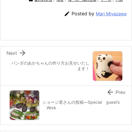
c
itt
e
er
e
ai
e
er
e
n
l

Posted by
Mari Miyazawa
b
st
a
o
o
k

Next
パンダのあかちゃんの作り方お見せいたし
ます！

Prev
ショージ君さんの投稿—Special guest’s
Work