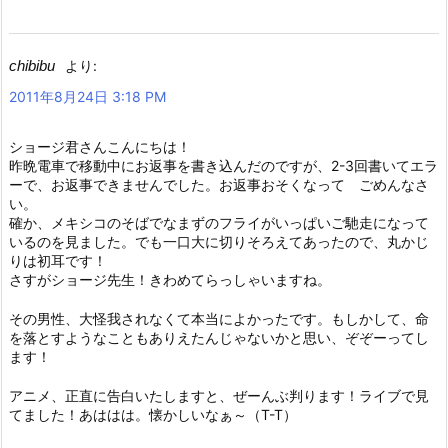
chibibu
より:
2011年8月24日 3:18 PM
ショージ君さんこんにちは！
昨晩電車で移動中にお返事を書き込んだのですが、2-3回書いてエラ
ーで、お返事できませんでした。お返事おそくなって ごめんなさ
い。
確か、メキシコのそばでなまずのフライがいっぱいご馳走になって
いるのを見ました。でも一口大に切りそろえてあったので、丸かじ
りは初耳です！
さすがショージ先生！きわめてらっしゃいますね。
その男性、大怪我されなくて本当によかったです。もしかして、命
を落とすようなこともありえたんじゃないかと思い、ぞぞーってし
ます！
アニメ、正直に告白いたしますと、ぜーんぶ判ります！ライブで見
てました！あははは。懐かしいなぁ～（T-T）