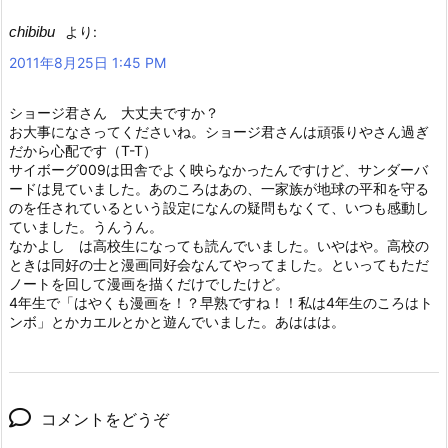
chibibu
より:
2011年8月25日 1:45 PM
ショージ君さん 大丈夫ですか？
お大事になさってくださいね。ショージ君さんは頑張りやさん過ぎ
だから心配です（T-T）
サイボーグ009は田舎でよく映らなかったんですけど、サンダーバ
ードは見ていました。あのころはあの、一家族が地球の平和を守る
のを任されているという設定になんの疑問もなくて、いつも感動し
ていました。うんうん。
なかよし は高校生になっても読んでいました。いやはや。高校の
ときは同好の士と漫画同好会なんてやってました。といってもただ
ノートを回して漫画を描くだけでしたけど。
4年生で「はやくも漫画を！？早熟ですね！！私は4年生のころはト
ンボ」とかカエルとかと遊んでいました。あははは。
コメントをどうぞ