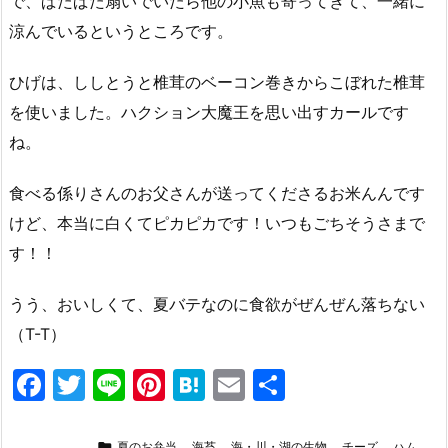
で、ぱたぱた扇いでいたら他の小魚も寄ってきて、一緒に
涼んでいるというところです。
ひげは、ししとうと椎茸のベーコン巻きからこぼれた椎茸
を使いました。ハクション大魔王を思い出すカールです
ね。
食べる係りさんのお父さんが送ってくださるお米んんです
けど、本当に白くてピカピカです！いつもごちそうさまで
す！！
うう、おいしくて、夏バテなのに食欲がぜんぜん落ちない
（T-T）
F
T
Li
Pi
H
E
共
a
w
n
nt
at
m
有

夏のお弁当
,
海苔
,
海・川・湖の生物
,
チーズ
,
ハム