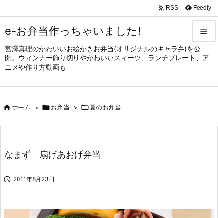

Feedly
RSS
e-お弁当作っちゃいました!

宮澤真理のかわいいお絵かきお弁当(オリジナルのキャラ弁)を公

開。ウィンナー飾り切りやかわいいスィーツ、ランチプレート、ア
メニュ
ニメや作り方動画も

サイド


ホーム
>

お弁当
>

夏のお弁当
前へ

次へ

なまず 扇げあおげ弁当
検索

2011年8月23日