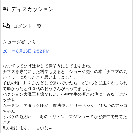
ディスカッション
コメント一覧
ショージ君
より:
2011年8月23日 2:52 PM
なまずってひげはやして偉そうにしてますよね。
ナマズを専門にした料亭もあると ショージ先生の本「ナマズの丸
かじり」にあったこと思い出しました。
子供の頃 川をふんどしで泳いでいたら がぶっと〇玉をかじられ
て痛かったと６０代のおっさんが言ってました。
ハクション大魔王も懐かしい、小中学生の頃この他に みなしごハ
ッチや
ムーミン、アタックNo.1 魔法使いサリーちゃん、ひみつのアッコ
ちゃん
オバケのＱ太郎 海のトリトン マジンガーＺなど夢中で見てた
こと
思い出します。 古いな～