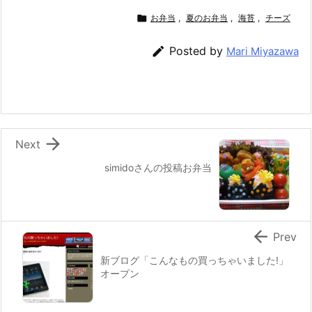
c
itt
e
er
e
ai

お弁当
,
夏のお弁当
,
海苔
,
チーズ
e
er
e
n
l

Posted by
Mari Miyazawa
b
st
a
o
o
k

Next
simidoさんの投稿お弁当

Prev
新ブログ「こんなもの買っちゃいました!」
オープン