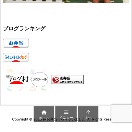
ブログランキング



メニュー
上へ
ホーム
Copyright ©
2026
e-お弁当作っちゃいました!
All Rights Reserved.
WordPress Luxeritas Theme is provided by "
Thought is free
".