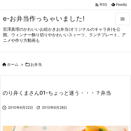

Feedly
RSS
e-お弁当作っちゃいました!

宮澤真理のかわいいお絵かきお弁当(オリジナルのキャラ弁)を公

開。ウィンナー飾り切りやかわいいスィーツ、ランチプレート、ア
メニュ
ニメや作り方動画も

サイド


ホーム
>

お弁当
前へ

次へ

のり弁くまさん01-ちょっと迷う・・・？弁当
検索

2010年6月22日

2010年6月28日