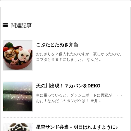

関連記事
こぶたとたぬき弁当
おにぎりを２個入れたのですが、寂しかったので、
コブタとタヌキにしました。 なんだ ...
天の川出現！？カバンをDEKO
車に乗っていると、ダッシュボードに異変が・・・
おお！なんだこのポツポツは！ 天井 ...
星空サンド弁当 – 明日はれますように♪