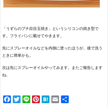
「うずらのプチ目目玉焼き」というシリコンの焼き型で
す。フライパンに載せてやきます。
先にスプレーオイルなどを内側に塗ったほうが、後で洗う
ときに簡単かも。
次は先にスプレーオイルやってみます。またご報告します
ね。
F
T
Li
Pi
H
E
共
a
w
n
nt
at
m
有