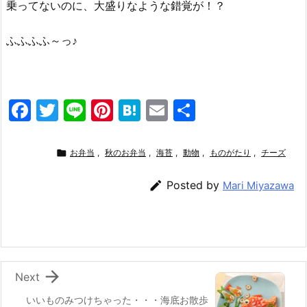
乗ってないのに、大盛りなような錯覚が！？
ふふふふ～っ♪
F
T
Li
Pi
H
E
共
a
w
n
nt
at
m
有
c
itt
e
er
e
ai

お弁当
,
秋のお弁当
,
海苔
,
動物
,
ものがたり
,
チーズ
e
er
e
n
l

Posted by
Mari Miyazawa
b
st
a
o
o
k

Next
いいものみつけちゃった・・・海底お散歩