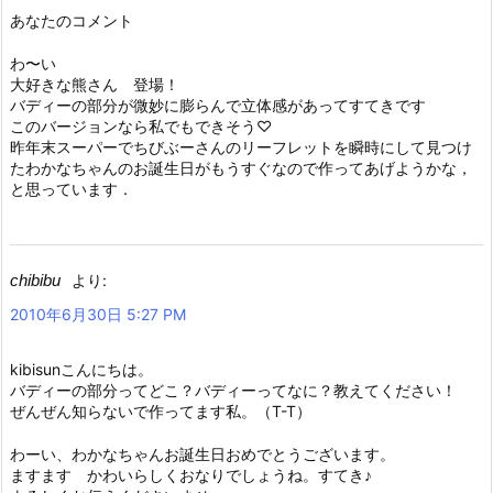
あなたのコメント
わ〜い
大好きな熊さん 登場！
バディーの部分が微妙に膨らんで立体感があってすてきです
このバージョンなら私でもできそう♡
昨年末スーパーでちびぶーさんのリーフレットを瞬時にして見つけ
たわかなちゃんのお誕生日がもうすぐなので作ってあげようかな，
と思っています．
chibibu
より:
2010年6月30日 5:27 PM
kibisunこんにちは。
バディーの部分ってどこ？バディーってなに？教えてください！
ぜんぜん知らないで作ってます私。（T-T）
わーい、わかなちゃんお誕生日おめでとうございます。
ますます かわいらしくおなりでしょうね。すてき♪