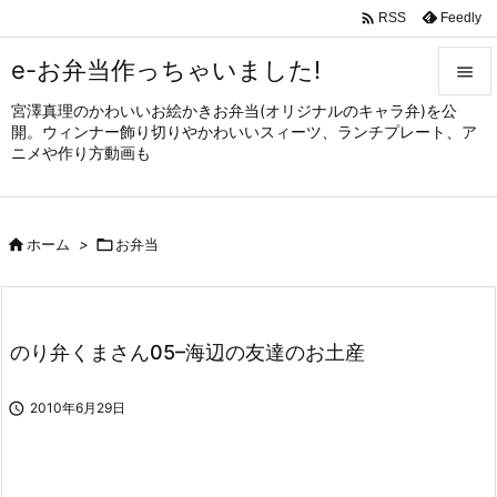

Feedly
RSS
e-お弁当作っちゃいました!

宮澤真理のかわいいお絵かきお弁当(オリジナルのキャラ弁)を公

開。ウィンナー飾り切りやかわいいスィーツ、ランチプレート、ア
メニュ
ニメや作り方動画も

サイド


ホーム
>

お弁当
前へ

次へ

のり弁くまさん05–海辺の友達のお土産
検索

2010年6月29日