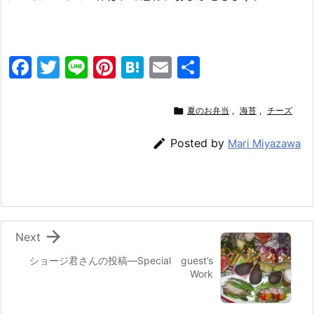
F
T
Li
Pi
H
E
共
a
w
n
nt
at
m
有
c
itt
e
er
e
ai

夏のお弁当
,
海苔
,
チーズ
e
er
e
n
l

Posted by
Mari Miyazawa
b
st
a
o
o
k

Next
ショージ君さんの投稿—Special guest’s
Work