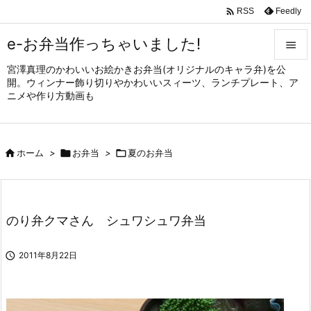

Feedly
RSS
e-お弁当作っちゃいました!

宮澤真理のかわいいお絵かきお弁当(オリジナルのキャラ弁)を公

開。ウィンナー飾り切りやかわいいスィーツ、ランチプレート、ア
メニュ
ニメや作り方動画も

サイド


ホーム
>

お弁当
>

夏のお弁当
前へ

次へ

のり弁クマさん シュワシュワ弁当
検索

2011年8月22日