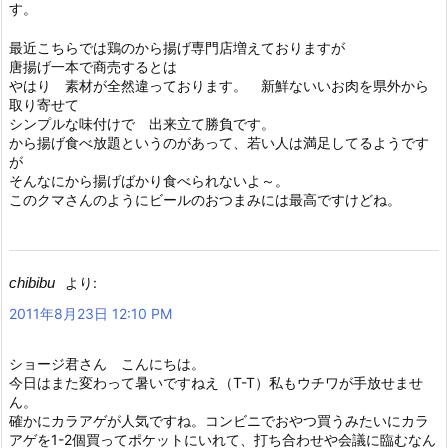
す。
最近こちらでは鶏のから揚げ専門店増えておりますが
唐揚げ一本で商売するとは
やはり 素材が全然違っております。 新鮮ないいお肉を県外から
取り寄せて
シンプルな味付けで 出来立て勝負です。
から揚げ食べ放題というのがあって、若い人は満足してるようです
が
そんなにから揚げばかり食べられないよ～。
このクマさんのようにビールのおつまみには最高ですけどね。
chibibu
より:
2011年8月23日 12:10 PM
ショージ君さん こんにちは。
今日はまた変わって暑いですねえ（T-T）私もウチワが手放せませ
ん。
確かにカラアゲが人気ですね。コンビニでおやつ買うみたいにカラ
アゲを1-2個買ってポケットにいれて、打ち合わせや会議に臨むなん