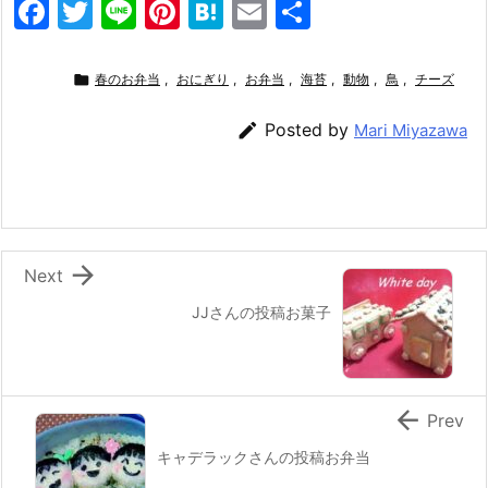
F
T
Li
Pi
H
E
共
a
w
n
nt
at
m
有
c
itt
e
er
e
ai

春のお弁当
,
おにぎり
,
お弁当
,
海苔
,
動物
,
鳥
,
チーズ
e
er
e
n
l

Posted by
Mari Miyazawa
b
st
a
o
o
k

Next
JJさんの投稿お菓子

Prev
キャデラックさんの投稿お弁当