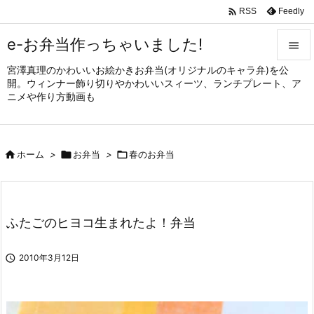

Feedly
RSS
e-お弁当作っちゃいました!

宮澤真理のかわいいお絵かきお弁当(オリジナルのキャラ弁)を公

開。ウィンナー飾り切りやかわいいスィーツ、ランチプレート、ア
メニュ
ニメや作り方動画も

サイド


ホーム
>

お弁当
>

春のお弁当
前へ

次へ

ふたごのヒヨコ生まれたよ！弁当
検索

2010年3月12日