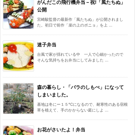
がんだこの飛行機弁当 – 祝!「風たちぬ」
公開
宮崎駿監督の最新作「風たちぬ」が公開されまし
た。初日で前作「崖の上のポニョ」を上 ...
迷子弁当
台風で家が揺れている中 一人で心細かったので
そんな気持ちをお弁当にしてみました ...
森の暮らし・「バラのしもべ」になって
しまいました。
基地は冬にー１５℃になるので、耐寒性のある宿根
草を植えて、手のかからない庭にしよ ...
お花がさいたよ！弁当