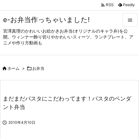

Feedly
RSS
e-お弁当作っちゃいました!

宮澤真理のかわいいお絵かきお弁当(オリジナルのキャラ弁)を公

開。ウィンナー飾り切りやかわいいスィーツ、ランチプレート、ア
メニュ
ニメや作り方動画も

サイド


ホーム
>

お弁当
前へ

次へ

まだまだパスタにこだわってます！パスタのペンダ
検索
ント弁当

2010年4月10日