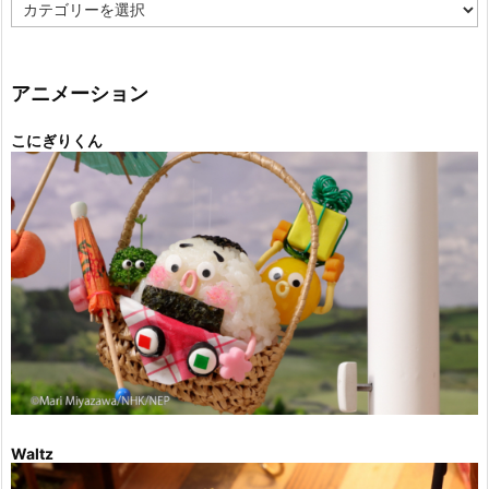
カ
テ
ゴ
リ
ー
アニメーション
こにぎりくん
Waltz