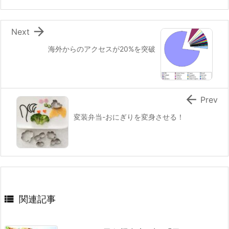
o
k

Next
海外からのアクセスが20%を突破

Prev
変装弁当-おにぎりを変身させる！

関連記事