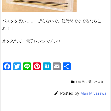
パスタを長いまま、折らないで、短時間でゆでるならこ
れ！！
水を入れて、電子レンジでチン！
F
T
Li
Pi
H
E
共
a
w
n
nt
at
m
有
c
itt
e
er
e
ai

お弁当
,
麺・パスタ
e
er
e
n
l

Posted by
Mari Miyazawa
b
st
a
o