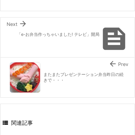
o
k

Next

「e-お弁当作っちゃいました! テレビ」開局

Prev
またまたプレゼンテーション弁当昨日の続
きで・・・

関連記事