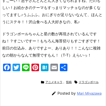
すごーい！息子さんどんどん大きくなられますね、たのも
しい！お絵かきのテーマもすっまりマッチョなのが多くな
ってますし♪うふふふ。おにぎりが足りないなんて、ほんと
うにステキ！！沢山食べる人大好きなの、私♪
ドラゴンボールちゃんと星の数が再現されているんです
ね！？すごいですー！もちろん海苔切りもすごすぎです！
前日の仕込み、ありですよー、ありあり！！こんなに複雑
なの朝からなんて無理ですもん！（T-T）えらいっ！
F
T
Li
Pi
H
E
共
a
w
n
nt
at
m
有
c
itt
e
er
e
ai

アニメキャラ
,
投稿

ドラゴンボール
e
er
e
n
l

Posted by
Mari Miyazawa
b
st
a
o