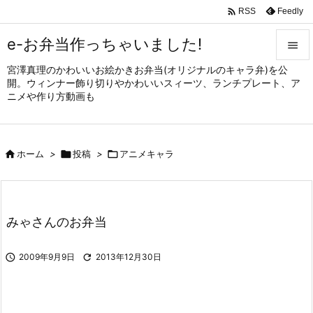

Feedly
RSS
e-お弁当作っちゃいました!

宮澤真理のかわいいお絵かきお弁当(オリジナルのキャラ弁)を公

開。ウィンナー飾り切りやかわいいスィーツ、ランチプレート、ア
メニュ
ニメや作り方動画も

サイド


ホーム
>

投稿
>

アニメキャラ
前へ

次へ

みゃさんのお弁当
検索

2009年9月9日

2013年12月30日