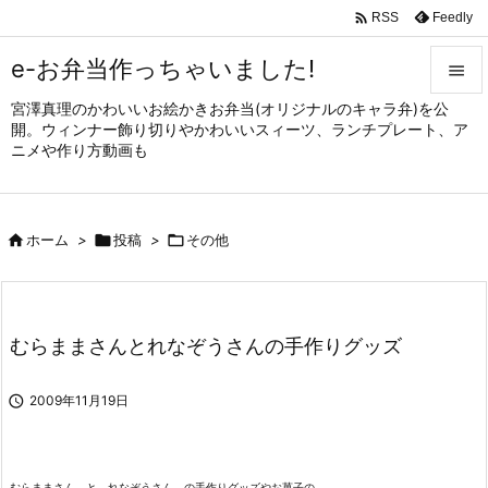

Feedly
RSS
e-お弁当作っちゃいました!

宮澤真理のかわいいお絵かきお弁当(オリジナルのキャラ弁)を公

開。ウィンナー飾り切りやかわいいスィーツ、ランチプレート、ア
メニュ
ニメや作り方動画も

サイド


ホーム
>

投稿
>

その他
前へ

次へ

むらままさんとれなぞうさんの手作りグッズ
検索

2009年11月19日
むらままさん と れなぞうさん の手作りグッズやお菓子の