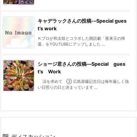
キャデラックさんの投稿-–Special gues
t’s work
Ｋプロが和太鼓とコラボした朗読劇「夜来王の帰
還」をYOUTUBEにアップしました ...
ショージ君さんの投稿—Special gues
t’s Work
涼を求めて ③ 広島原爆記念日は毎年厳しく強
い日照りの日と決まっています ...
ディスカッション