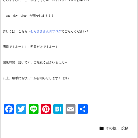
one day shop が開かれます！！
詳しくは こちら→
むらままさんのブログ
でごらんください！
明日ですよー！！！明日だけですよー！
開店時間 短いです、ご注意くださいましねー！
以上、勝手にちびぶーがお知らせします！（爆）
F
T
Li
Pi
H
E
共
a
w
n
nt
at
m
有
c
itt
e
er
e
ai

その他
,
投稿