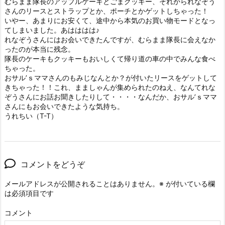
むらまま隊長のアップルケーキとごまクッキー、それかられなぞう
さんのリースとストラップとか、ポーチとかゲットしちゃった！
いやー、あまりにお安くて、途中から本気のお買い物モードとなっ
てしまいました。あはははは♪
れなぞうさんにはお会いできたんですが、むらまま隊長に会えなか
ったのが本当に残念。
隊長のケーキもクッキーもおいしくて帰り道の車の中でみんな食べ
ちゃった。
おサル’ｓママさんのもみじなんとか？が付いたリースをゲットして
きちゃった！！これ、まましゃんが集められたのねえ、なんてれな
ぞうさんにお話お聞きしたりして・・・・なんだか、おサル’ｓママ
さんにもお会いできたような気持ち。
うれちい（T-T）
コメントをどうぞ
メールアドレスが公開されることはありません。
※
が付いている欄
は必須項目です
コメント