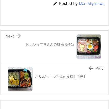
e
er
e
n
l

Posted by
Mari Miyazawa
b
st
a
o
o
k

Next
おサル’ｓママさんの投稿お弁当

Prev
おサル’ｓママさんの投稿お弁当1