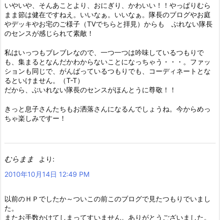
いやいや、そんあことより、おにぎり、かわいい！！やっぱりむら
まま節は健在ですねえ。いいなぁ。いいなぁ。隊長のブログやお庭
やデッキやお宅のご様子（TVでちらと拝見）からも ぶれない隊長
のセンスが感じられて素敵！
私はいっつもブレブレなので、一つ一つは吟味しているつもりで
も、集まるとなんだかわからないことになっちゃう・・・。ファッ
ションも同じで、がんばっているつもりでも、コーディネートとな
るといけません。（T-T）
だから、ぶいれない隊長のセンスがほんとうに尊敬！！
きっと息子さんたちもお洒落さんになるんでしょうね。今からめっ
ちゃ楽しみですー！
むらまま
より:
2010年10月14日 12:49 PM
以前のＨＰでしたか～ついこの前このブログで見たつもりでいまし
た。
またお手数かけてしまってすいません。ありがとうございました。