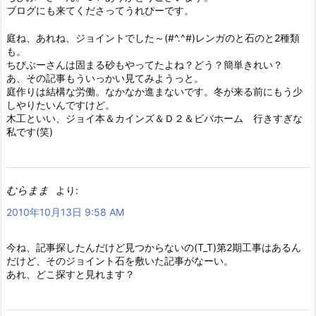
ブログにも来てくださってうれぴーです。
庭ね、あれね、ジョイントでした～(#^.^#)レンガのと石のと2種類
も。
ちびぶーさんは固まる砂もやってたよね？どう？簡単きれい？
あ、その記事もういっかい見てみようっと。
庭作りは結構な労働。なかなか進まないです。冬が来る前にもう少
しやりたいんですけど。
木工といい、ジョイ本＆カインズ＆Ｄ２＆ビバホーム 行きすぎな
私です(笑)
むらまま
より:
2010年10月13日 9:58 AM
今ね、記事探したんだけど見つからないの(T_T)第2期工事はあるん
だけど、そのジョイント石を敷いた記事がなーい。
あれ、どこ探すと見れます？