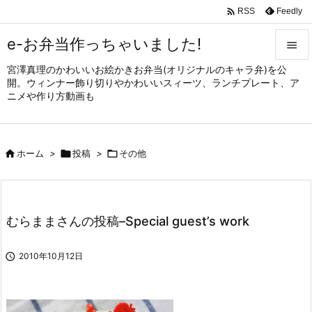

Feedly
RSS
e-お弁当作っちゃいました!

宮澤真理のかわいいお絵かきお弁当(オリジナルのキャラ弁)を公

開。ウィンナー飾り切りやかわいいスィーツ、ランチプレート、ア
メニュ
ニメや作り方動画も

サイド


ホーム
>

投稿
>

その他
前へ

次へ

むらままさんの投稿–Special guest’s work
検索

2010年10月12日