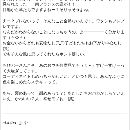
見られました！！南フランスの庭が！！
目地から草たちでますよねー？そりゃそうよね。
えー？ブレないって、そんなこと全然ないんです。ワタシもブレブ
レですよ。
なんだかわからないことになっちゃうの、よーーーーーく分かりま
す（＾◇＾）
お金ないからどれも安物だし(T_T)子どもたちもお下がり中心だし
(笑)
でもそんな風に思ってくれたらホント嬉しい。
ちびぶーさんこそ、あのおウチ何度見ても（ｔｖ）すげーすげーっ
て大騒ぎしてます。
コーディネイトもめっちゃかわいい。といつも思う。あんなふうに
色を楽しめたらステキ～って。
あら、褒めあって（慰めあって？）あたしたちおバカかしら？いえ
いえ、かわいい２人、幸せモノね～(笑)
chibibu
より: