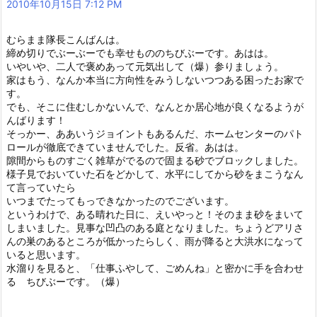
2010年10月15日 7:12 PM
むらまま隊長こんばんは。
締め切りでぶーぶーでも幸せもののちびぶーです。あはは。
いやいや、二人で褒めあって元気出して（爆）参りましょう。
家はもう、なんか本当に方向性をみうしないつつある困ったお家で
す。
でも、そこに住むしかないんで、なんとか居心地が良くなるようが
んばります！
そっかー、ああいうジョイントもあるんだ、ホームセンターのパト
ロールが徹底できていませんでした。反省。あはは。
隙間からものすごく雑草がでるので固まる砂でブロックしました。
様子見でおいていた石をどかして、水平にしてから砂をまこうなん
て言っていたら
いつまでたってもっできなかったのでございます。
というわけで、ある晴れた日に、えいやっと！そのまま砂をまいて
しまいました。見事な凹凸のある庭となりました。ちょうどアリさ
んの巣のあるところが低かったらしく、雨が降ると大洪水になって
いると思います。
水溜りを見ると、「仕事ふやして、ごめんね」と密かに手を合わせ
る ちびぶーです。（爆）