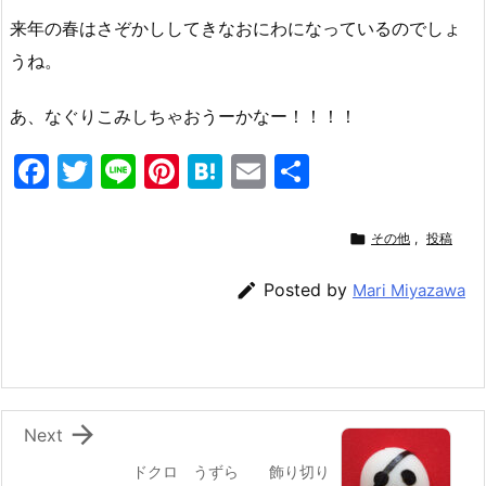
来年の春はさぞかししてきなおにわになっているのでしょ
うね。
あ、なぐりこみしちゃおうーかなー！！！！
F
T
Li
Pi
H
E
共
a
w
n
nt
at
m
有
c
itt
e
er
e
ai

その他
,
投稿
e
er
e
n
l

Posted by
Mari Miyazawa
b
st
a
o
o
k

Next
ドクロ うずら 飾り切り