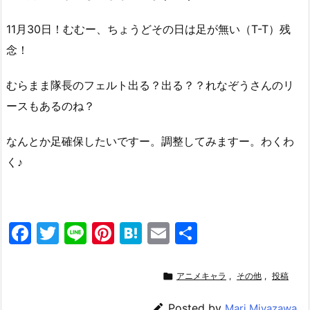
11月30日！むむー、ちょうどその日は足が無い（T-T）残
念！
むらまま隊長のフェルト出る？出る？？れなぞうさんのリ
ースもあるのね？
なんとか足確保したいですー。調整してみますー。わくわ
く♪
F
T
Li
Pi
H
E
共
a
w
n
nt
at
m
有
c
itt
e
er
e
ai

アニメキャラ
,
その他
,
投稿
e
er
e
n
l

Posted by
Mari Miyazawa