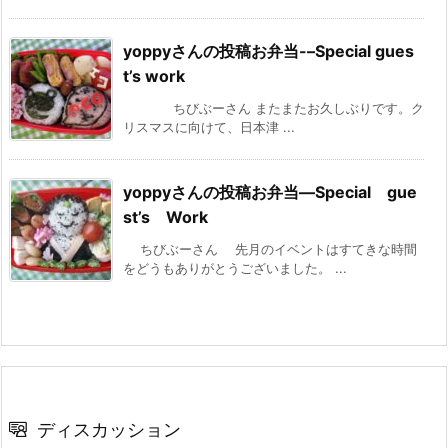
yoppyさんの投稿お弁当-–Special gues
t’s work
ちびぶーさん またまたお久しぶりです。ク
リスマスに向けて、日本津 ...
yoppyさんの投稿お弁当—Special gue
st’s Work
ちびぶーさん 先月のイベントはすてきな時間
をどうもありがとうございました。 ...
ディスカッション