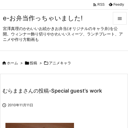

Feedly
RSS
e-お弁当作っちゃいました!

宮澤真理のかわいいお絵かきお弁当(オリジナルのキャラ弁)を公

開。ウィンナー飾り切りやかわいいスィーツ、ランチプレート、ア
メニュ
ニメや作り方動画も

サイド


ホーム
>

投稿
>

アニメキャラ
前へ

次へ

むらままさんの投稿-Special guest’s work
検索

2010年11月11日