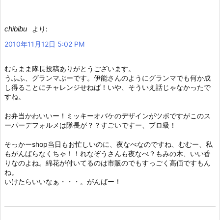
chibibu
より:
2010年11月12日 5:02 PM
むらまま隊長投稿ありがとうございます。
うふふ、グランマぶーです。伊能さんのようにグランマでも何か成
し得ることにチャレンジせねば！いや、そういえ話じゃなかったで
すね。
お弁当かわいいー！ミッキーオバケのデザインがツボですがこのス
ーパーデフォルメは隊長が？？すごいですー、プロ級！
そっかーshop当日もお忙しいのに、夜なべなのですね、むむー、私
もがんばらなくちゃ！！れなぞうさんも夜なべ？もみの木、いい香
りなのよね。綿花が付いてるのは市販のでもすっごく高価ですもん
ね。
いけたらいいなぁ・・・。がんばー！