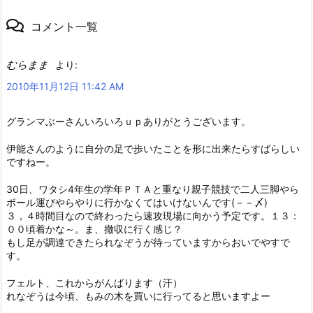
コメント一覧
むらまま
より:
2010年11月12日 11:42 AM
グランマぶーさんいろいろｕｐありがとうございます。
伊能さんのように自分の足で歩いたことを形に出来たらすばらしい
ですねー。
30日、ワタシ4年生の学年ＰＴＡと重なり親子競技で二人三脚やら
ボール運びやらやりに行かなくてはいけないんです(－－〆)
３，４時間目なので終わったら速攻現場に向かう予定です。１３：
００頃着かな～。ま、撤収に行く感じ？
もし足が調達できたられなぞうが待っていますからおいでやすで
す。
フェルト、これからがんばります（汗）
れなぞうは今頃、もみの木を買いに行ってると思いますよー