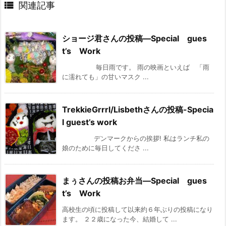

関連記事
ショージ君さんの投稿—Special gues
t’s Work
毎日雨です。 雨の映画といえば 「雨
に濡れても」の甘いマスク ...
TrekkieGrrrl/Lisbethさんの投稿-Specia
l guest’s work
デンマークからの挨拶! 私はランチ私の
娘のために毎日してくださ ...
まぅさんの投稿お弁当—Special gues
t’s Work
高校生の頃に投稿して以来約６年ぶりの投稿になり
ます。 ２２歳になった今、結婚して ...