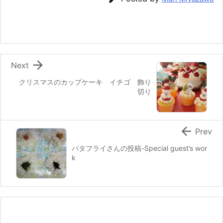
b
st
a
o
o
k

Next
クリスマスのカップケーキ イチゴ 飾り
切り

Prev
バタフライさんの投稿-Special guest’s wor
k