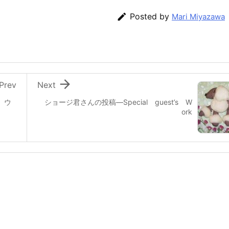

Posted by
Mari Miyazawa

Prev
Next
 ウ
ショージ君さんの投稿—Special guest’s W
ork