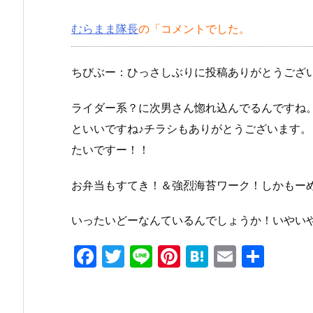
むらまま隊長
の「コメントでした。
ちびぶー：ひっさしぶりに投稿ありがとうござい
ライダー系？に次男さん惚れ込んでるんですね
といいですね♪チラシもありがとうございます
たいですー！！
お弁当もすてき！＆強烈海苔ワーク！しかもー
いったいどーなんているんでしょうか！いやい
F
T
Li
Pi
H
E
共
a
w
n
nt
at
m
有
c
itt
e
er
e
ai