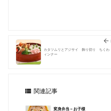
e
er
e
n
l
b
st
a
o
o
k

カタツムリとアジサイ 飾り切り ちくわ
ィンナー

関連記事
変身弁当 – お子様