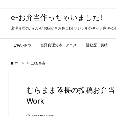
e-お弁当作っちゃいました!
宮澤真理のかわいいお絵かきお弁当(オリジナルのキャラ弁)を
ごあいさつ
宮澤真理の本・アニメ
活動歴・実績

ホーム
>

お弁当
むらまま隊長の投稿お弁当とお
Work