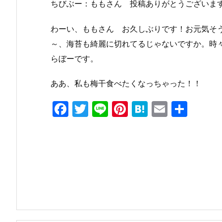
ちびぶー：ももさん 投稿ありがとうございま
わーい、ももさん お久しぶりです！お元気そ
～、海苔も綺麗に切れてるじゃないですか。時
らぼーです。
ああ、私も梅干食べたくなっちゃった！！
F
T
Li
Pi
H
E
共
a
w
n
nt
at
m
有
c
itt
e
er
e
ai
e
er
e
n
l
b
st
a
o
o
k