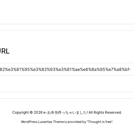
RL
Copyright ©
2026
e-お弁当作っちゃいました!
All Rights Reserved.
WordPress Luxeritas Theme is provided by "
Thought is free
".