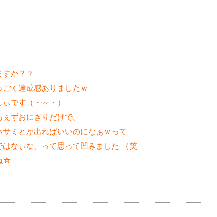
ますか？？
っごく達成感ありましたｗ
しぃです（・～・）
あぇずおにぎりだけで。
ハサミとか出ればいいのになぁｗって
はなぃな。って思って凹みました （笑
ね☆