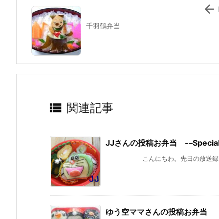

千羽鶴弁当

関連記事
JJさんの投稿お弁当 -–Special 
こんにちわ。先日の放送録画して何
ゆう空ママさんの投稿お弁当