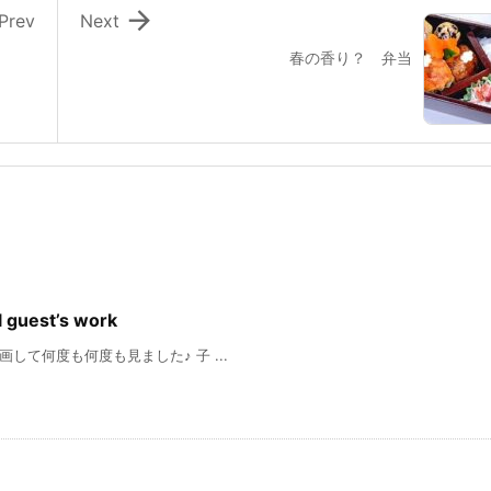

Prev
Next
春の香り？ 弁当
guest’s work
度も何度も見ました♪ 子 ...