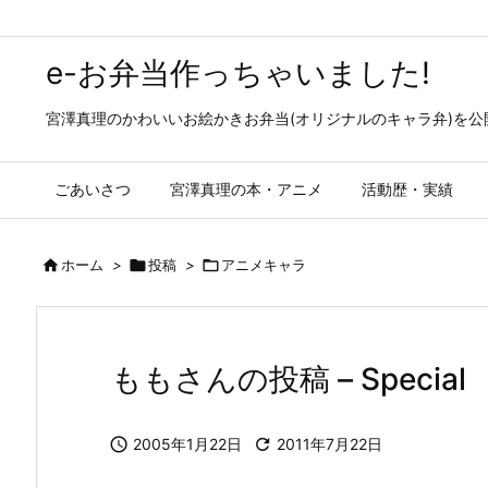
e-お弁当作っちゃいました!
宮澤真理のかわいいお絵かきお弁当(オリジナルのキャラ弁)を
ごあいさつ
宮澤真理の本・アニメ
活動歴・実績

ホーム
>

投稿
>

アニメキャラ
ももさんの投稿 – Special g

2005年1月22日

2011年7月22日