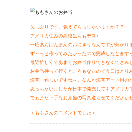
久しぶりです。覚えてらっしゃいますか？？
アメリカ住みの高校生ももデス♪
一応あんぱんまんのおにぎりなんですが分かり
ず～っと作ってみたかったので完成したときす
最近忙しくてあまりお弁当作りできなくてさみ
お弁当持って行くところもなぃので今日はとり
海苔。難しいですね～。なんか海苔アート用の
思っちゃいましたが日本で発売してもアメリカで
でゎまた下手なお弁当の写真送らせてくださぃ
＜ももさんのコメントでした＞