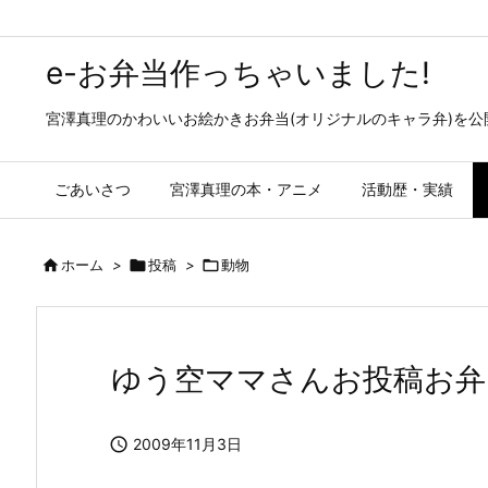
e-お弁当作っちゃいました!
宮澤真理のかわいいお絵かきお弁当(オリジナルのキャラ弁)を
ごあいさつ
宮澤真理の本・アニメ
活動歴・実績

ホーム
>

投稿
>

動物
ゆう空ママさんお投稿お弁

2009年11月3日