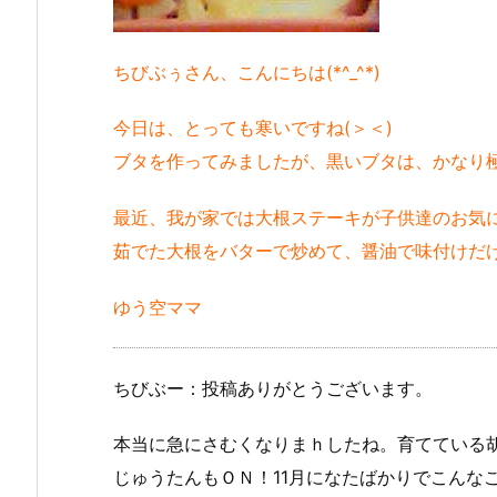
ちびぶぅさん、こんにちは(*^_^*)
今日は、とっても寒いですね(＞＜)
ブタを作ってみましたが、黒いブタは、かなり極悪
最近、我が家では大根ステーキが子供達のお気
茹でた大根をバターで炒めて、醤油で味付けだ
ゆう空ママ
ちびぶー：投稿ありがとうございます。
本当に急にさむくなりまｈしたね。育てている
じゅうたんもＯＮ！11月になたばかりでこんな