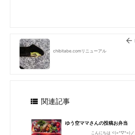
b
st
a
o
o
k

chibitabe.comリニューアル

関連記事
ゆう空ママさんの投稿お弁当
こんにちはヾ(=^▽^=)ノ 最近