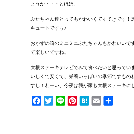
ょうか・・・とほほ。
ぶたちゃん達とってもかわいくてすてきです！
キュートですぅ♪
おかずの箱のミニミニぶたちゃんもかわいいで
て楽しいですね。
大根ステーキテレビでみて食べたいと思ってい
いしくて安くて、栄養いっぱいの季節ですもの
すし！わーい、今夜は我が家も大根ステーキに
F
T
Li
Pi
H
E
共
a
w
n
nt
at
m
有
c
itt
e
er
e
ai
e
er
e
n
l