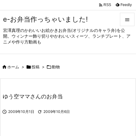

Feedly
RSS
e-お弁当作っちゃいました!

宮澤真理のかわいいお絵かきお弁当(オリジナルのキャラ弁)を公

開。ウィンナー飾り切りやかわいいスィーツ、ランチプレート、ア
メニュ
ニメや作り方動画も

サイド


ホーム
>

投稿
>

動物
前へ

次へ

ゆう空ママさんのお弁当
検索

2009年10月1日

2009年10月6日