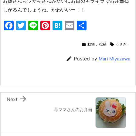
お嬢さんもウサギさんみたいにお目めキラキラでお弁当召
しがるんでしょうね、かわいいー！！
F
T
Li
Pi
H
E
共
a
w
n
nt
at
m
有
c
itt
e
er
e
ai

動物
,
投稿

うさぎ
e
er
e
n
l

Posted by
Mari Miyazawa
b
st
a
o
o
k

Next
苺ママさんのお弁当