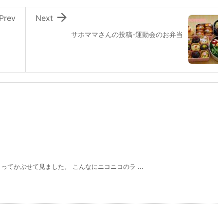

Prev
Next
サホママさんの投稿-運動会のお弁当
てかぶせて見ました。 こんなにニコニコのラ ...