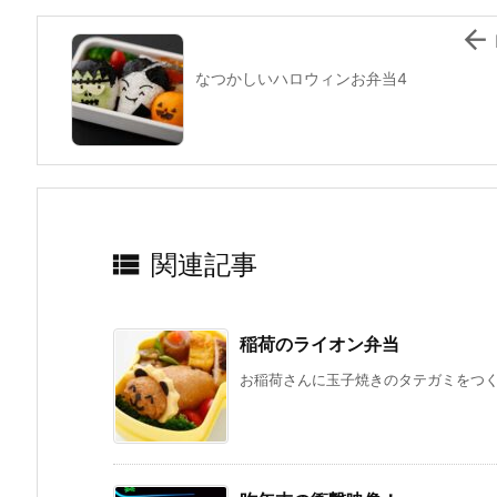
k

なつかしいハロウィンお弁当4

関連記事
稲荷のライオン弁当
お稲荷さんに玉子焼きのタテガミをつくっ