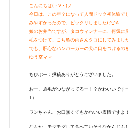
こんにちは(・∀・)ノ
今日は、この年？になって人間ドック初体験で
みやすかったので、ビックリしました(;^_^A
娘のお弁当ですが、タコウィンナーに、何気に
毛をつけて、こち亀の両さんタコにしてみまし
でも、肝心なハンバーガーの犬に口をつけるのを
ゆう空ママ
ちびぶー：投稿ありがとうございました。
おー、眉毛がつながってるー！？かわいいですー
T）
ワンちゃん、お口無くてもかわいい表情ですよ
なんか、モグモグして食べていそうなかんじも