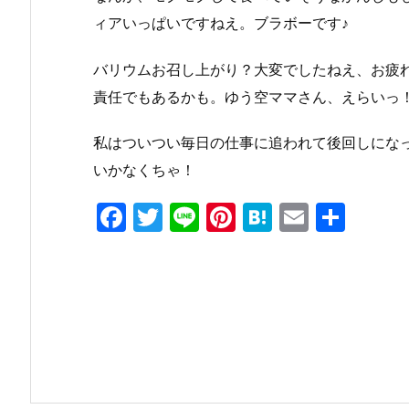
ィアいっぱいですねえ。ブラボーです♪
バリウムお召し上がり？大変でしたねえ、お疲
責任でもあるかも。ゆう空ママさん、えらいっ
私はついつい毎日の仕事に追われて後回しにな
いかなくちゃ！
F
T
Li
Pi
H
E
共
a
w
n
nt
at
m
有
c
itt
e
er
e
ai
e
er
e
n
l
b
st
a
o
o