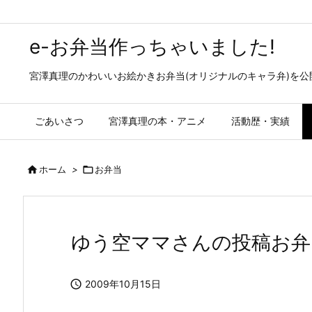
e-お弁当作っちゃいました!
宮澤真理のかわいいお絵かきお弁当(オリジナルのキャラ弁)を
ごあいさつ
宮澤真理の本・アニメ
活動歴・実績

ホーム
>

お弁当
ゆう空ママさんの投稿お弁

2009年10月15日