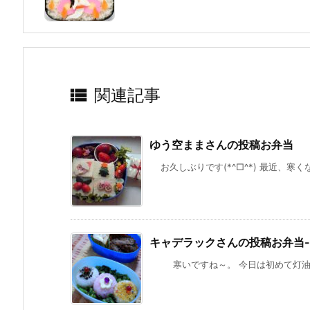

関連記事
ゆう空ままさんの投稿お弁当
お久しぶりです(*^□^*) 最近、寒く
キャデラックさんの投稿お弁当-–Spec
寒いですね～。 今日は初めて灯油を買