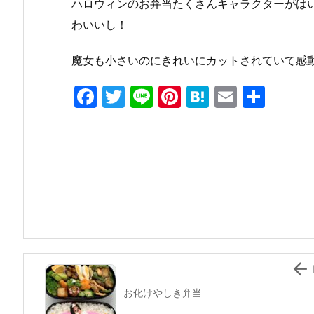
ハロウィンのお弁当たくさんキャラクターがは
わいいし！
魔女も小さいのにきれいにカットされていて感
F
T
Li
Pi
H
E
共
a
w
n
nt
at
m
有
c
itt
e
er
e
ai
e
er
e
n
l
b
st
a
o
o
k

お化けやしき弁当