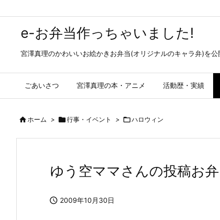
e-お弁当作っちゃいました!
宮澤真理のかわいいお絵かきお弁当(オリジナルのキャラ弁)を
ごあいさつ
宮澤真理の本・アニメ
活動歴・実績

ホーム
>

行事・イベント
>

ハロウィン
ゆう空ママさんの投稿お弁

2009年10月30日