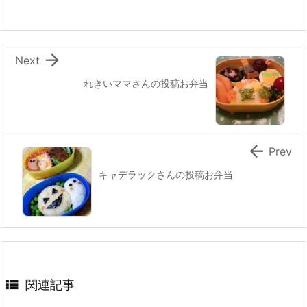
o
o
k

Next
れきいママさんの投稿お弁当

Prev
キャデラックさんの投稿お弁当

関連記事