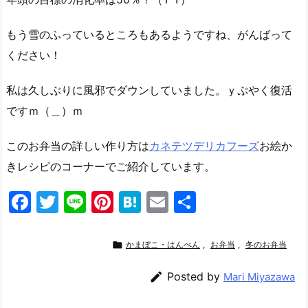
もう雪のふっているところもあるようですね、がんばって
ください！
私は久しぶりに風邪でダウンしていました。ｙぷやく復活
ですｍ（＿）ｍ
このお弁当の詳しい作り方は
カネテツデリカフーズ
お絵か
きレシピのコーナーでご紹介しています。
F
T
Li
Pi
H
E
共
a
w
n
nt
at
m
有
c
itt
e
er
e
ai

かまぼこ・はんぺん
,
お弁当
,
冬のお弁当
e
er
e
n
l

Posted by
Mari Miyazawa
b
st
a