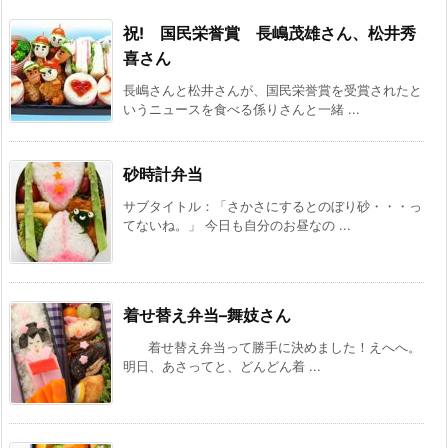
祝! 国民栄誉賞 長嶋茂雄さん、松井秀
喜さん
長嶋さんと松井さんが、国民栄誉賞を受賞されたと
いうニュースを食べる係りさんと一緒 ...
砂時計弁当
サブタイトル：「さかさにするとのぼり砂・・・っ
てないね。」 今日も自分のお昼なの ...
着せ替え弁当–舞妓さん
着せ替え弁当って勝手に決めました！えへへ。
明日、あさってと、どんどん着 ...