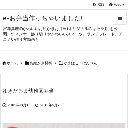

Feedly
RSS
e-お弁当作っちゃいました!

宮澤真理のかわいいお絵かきお弁当(オリジナルのキャラ弁)を公

開。ウィンナー飾り切りやかわいいスィーツ、ランチプレート、ア
メニュ
ニメや作り方動画も

サイド


ホーム
>

お絵かき材料
>

かまぼこ・はんぺん
前へ

次へ

ゆきだるま幼稚園弁当
検索

2009年11月1日

2013年5月26日