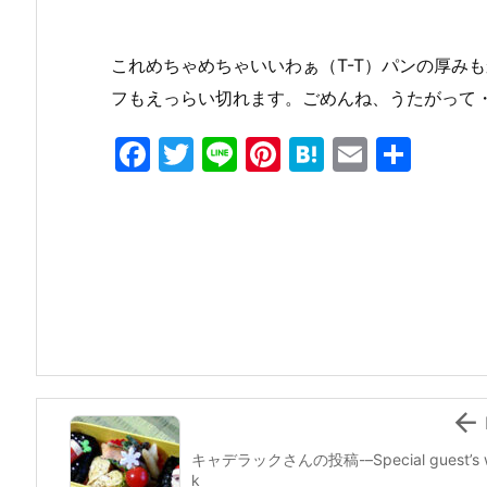
これめちゃめちゃいいわぁ（T-T）パンの厚み
フもえっらい切れます。ごめんね、うたがって
F
T
Li
Pi
H
E
共
a
w
n
nt
at
m
有
c
itt
e
er
e
ai
e
er
e
n
l
b
st
a
o
o
k

キャデラックさんの投稿-–Special guest’s 
k