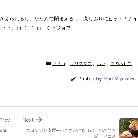
もかえられるし、たたんで閉まえるし。久しぶりにヒット！ナイ
・・・。ｍ（＿）ｍ ぐっジョブ

お弁当
,
クリスマス
,
パン
,
冬のお弁当

Posted by
Mari Miyazawa

Prev
Next
wor
コロンの冬支度--小さなおにぎりの 小さなお
話 アニメ