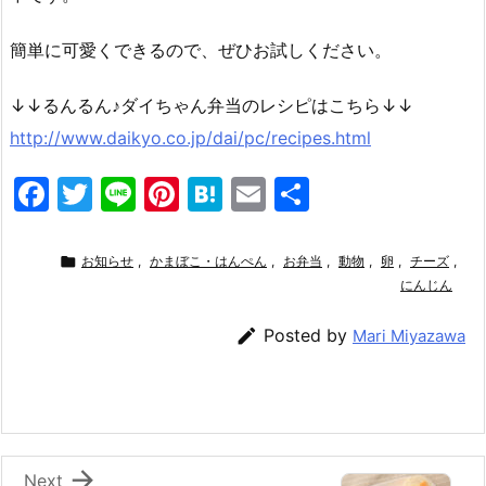
簡単に可愛くできるので、ぜひお試しください。
↓↓るんるん♪ダイちゃん弁当のレシピはこちら↓↓
http://www.daikyo.co.jp/dai/pc/recipes.html
F
T
Li
Pi
H
E
共
a
w
n
nt
at
m
有
c
itt
e
er
e
ai

お知らせ
,
かまぼこ・はんぺん
,
お弁当
,
動物
,
卵
,
チーズ
,
e
er
e
n
l
にんじん
b
st
a

Posted by
Mari Miyazawa
o
o
k

Next