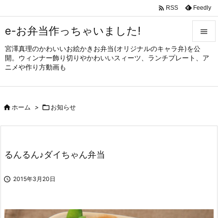

Feedly
RSS
e-お弁当作っちゃいました!

宮澤真理のかわいいお絵かきお弁当(オリジナルのキャラ弁)を公

開。ウィンナー飾り切りやかわいいスィーツ、ランチプレート、ア
メニュ
ニメや作り方動画も

サイド


ホーム
>

お知らせ
前へ

次へ

るんるん♪ダイちゃん弁当
検索

2015年3月20日