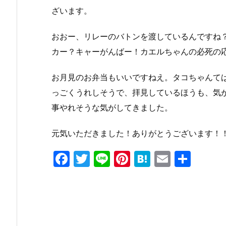
ざいます。
おおー、リレーのバトンを渡しているんですね
カー？キャーがんばー！カエルちゃんの必死の
お月見のお弁当もいいですねえ。タコちゃんて
っごくうれしそうで、拝見しているほうも、気
事やれそうな気がしてきました。
元気いただきました！ありがとうございます！
F
T
Li
Pi
H
E
共
a
w
n
nt
at
m
有
c
itt
e
er
e
ai
e
er
e
n
l
b
st
a