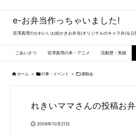
e-お弁当作っちゃいました!
宮澤真理のかわいいお絵かきお弁当(オリジナルのキャラ弁)を
ごあいさつ
宮澤真理の本・アニメ
活動歴・実績

ホーム
>

行事・イベント
>

運動会
れきいママさんの投稿お弁

2009年10月21日