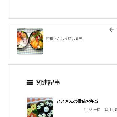
o
o
k

密柑さんお投稿お弁当

関連記事
ととさんの投稿お弁当
ちびぶー様 四月も終わると言う