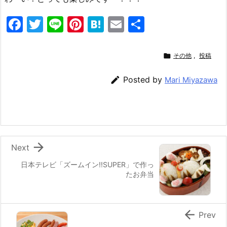
F
T
Li
Pi
H
E
共
a
w
n
nt
at
m
有
c
itt
e
er
e
ai

その他
,
投稿
e
er
e
n
l

Posted by
Mari Miyazawa
b
st
a
o
o
k

Next
日本テレビ「ズームイン!!SUPER」で作っ
たお弁当

Prev