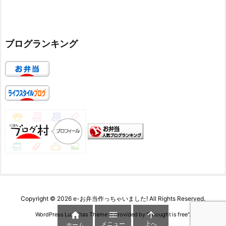
ブログランキング
Copyright ©
2026
e-お弁当作っちゃいました!
All Rights Reserved.



WordPress Luxeritas Theme is provided by "
Thought is free
".
メニュー
上へ
ホーム