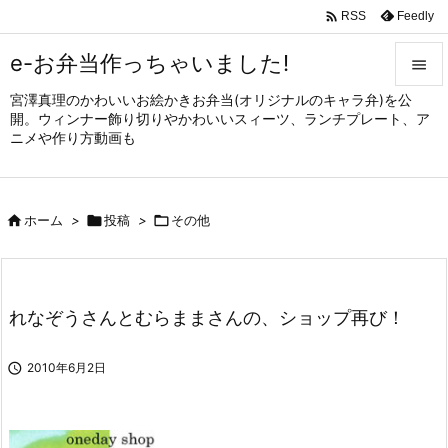

Feedly
RSS
e-お弁当作っちゃいました!

宮澤真理のかわいいお絵かきお弁当(オリジナルのキャラ弁)を公

開。ウィンナー飾り切りやかわいいスィーツ、ランチプレート、ア
メニュ
ニメや作り方動画も

サイド


ホーム
>

投稿
>

その他
前へ

次へ

れなぞうさんとむらままさんの、ショップ再び！
検索

2010年6月2日