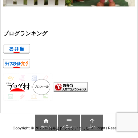
ブログランキング



メニュー
上へ
ホーム
Copyright ©
2026
e-お弁当作っちゃいました!
All Rights Reserved.
WordPress Luxeritas Theme is provided by "
Thought is free
".