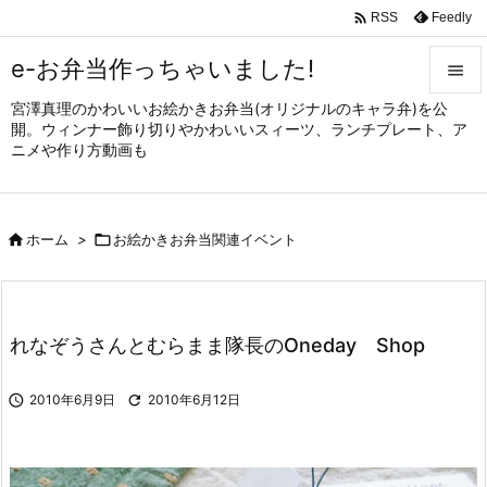

Feedly
RSS
e-お弁当作っちゃいました!

宮澤真理のかわいいお絵かきお弁当(オリジナルのキャラ弁)を公

開。ウィンナー飾り切りやかわいいスィーツ、ランチプレート、ア
メニュ
ニメや作り方動画も

サイド


ホーム
>

お絵かきお弁当関連イベント
前へ

次へ

れなぞうさんとむらまま隊長のOneday Shop
検索

2010年6月9日

2010年6月12日