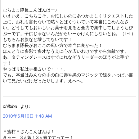
むらまま隊長こんばんはー♪
いえいえ、こちらこそ、お忙しいのにあつかましくリクエストした
上に、お礼も言わないで黙々とぱくついていて本当にごめんなさ
い。どうしてもおいしいお菓子を見ると全力で集中してしまうちび
ぶーです。子供じゃないんだからいーかげんにしないとね。（T-T）
もちろんお腹など壊してないです！
むらまま隊長がおここの広い方で本当に良かった！
ほんとうに多彩で多才なうえに心が広いわけですから無敵です。
あ、タティングレースはすでにれなぞうリーダーのほうが上手で
す！
やっぱり私は手相占いで・・・。
でも、本当はみんなの手の白に赤や黒のマジックで線をいっぱい書
いて見たいだけだったりします。えへへ。
chibibu
より:
2010年6月10日 1:48 AM
＊蜜柑＊さんこんばんは！
きゃー、3人娘！3人娘ですってー！