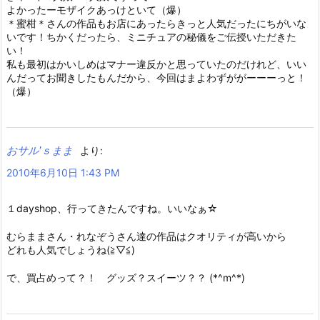
よかったーモザイクあっけといて（爆）
＊蜜柑＊さんの作品もお店にあったらきっと人気だったにちがいな
いです！ちかくだったら、ミニチュアの秘儀をご伝授いただきた
い！
私も最初はかいしめはマナー違反かと思っていたのだけれど、いい
んだってお聞きしたもんだから、今回はまよわずががーーーっと！
（爆）
おサル’ｓまま
より:
2010年6月10日 1:43 PM
１dayshop、行ってきたんですね。いいなぁ☆
むらままさん・れなぞうさん達の作品はクオリティが高いから
どれも人気でしょうね(≧▽≦)
で、買占めって？！ グッズ？スイーツ？？ (*^m^*)