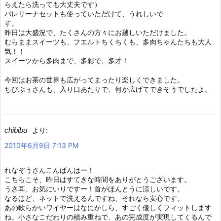
らえたら洗っても大丈夫です）
バレリーナセットも使っていただけて、うれしいで
す。
昨日は大盛況で、たくさんの方々にお越しいただけました。
むらままスイーツも、フエルトちくちくも、多肉ちゃんたちも大人
気！！
スイーツから多肉まで、多彩で、多才！
今回はお茶の世界も広がってまったり楽しくできました。
ちびぶぅさんも、入り口あたりで、何か広げてできそうでしたよ。
chibibu
より:
2010年6月9日 7:13 PM
れなぞうさんこんばんはー！
こちらこそ、昨日はすてきな時間をありがとうございます。
うさ耳、お気にいりですー！首がほんとうに涼しいです。
なるほど、ネットで洗えるんですね、それなら安心です。
あの軟らかいワイヤーはなにかしら、すごく優しくフィットします
ね。小さなこだわりの積み重ねで、あの完成度が実現してくるんで