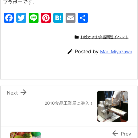
ブラボーです。
F
T
Li
Pi
H
E
共
a
w
n
nt
at
m
有
c
itt
e
er
e
ai

お絵かきお弁当関連イベント
e
er
e
n
l

Posted by
Mari Miyazawa
b
st
a
o
o
k

Next
2010食品工業展に潜入！

Prev