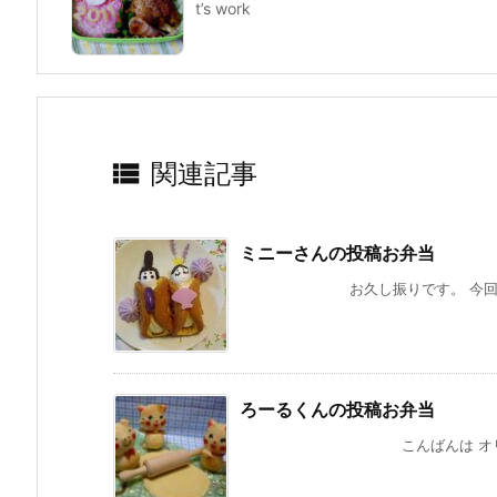
t’s work

関連記事
ミニーさんの投稿お弁当
お久し振りです。 今回は、随分
ろーるくんの投稿お弁当
こんばんは オリンピックが始