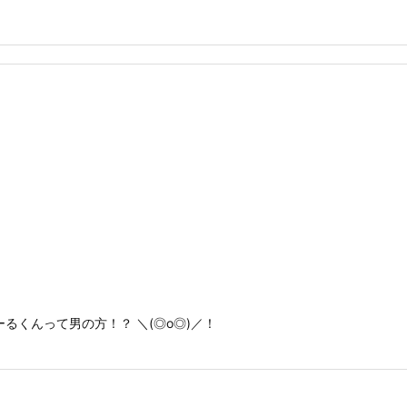
るくんって男の方！？ ＼(◎o◎)／！