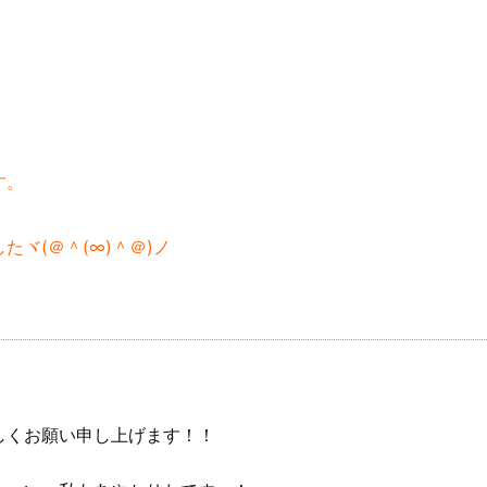
す。
ヾ(＠＾(∞)＾＠)ノ
しくお願い申し上げます！！