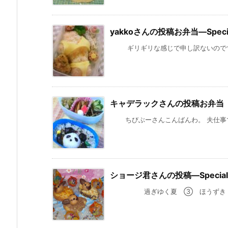
yakkoさんの投稿お弁当—Specia
ギリギリな感じで申し訳ないのですが、
キャデラックさんの投稿お弁当
ちびぶーさんこんばんわ。 夫仕事で不
ショージ君さんの投稿—Special 
過ぎゆく夏 ③ ほうずき 蒸し暑