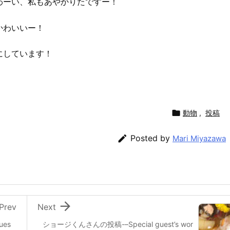
わーい、私もあやかりたですー！
かわいいー！
にしています！

動物
,
投稿

Posted by
Mari Miyazawa

Prev
Next
ues
ショージくんさんの投稿-–Special guest’s wor