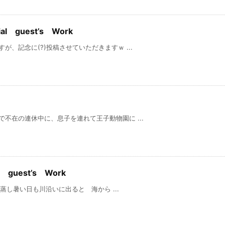
l guest’s Work
記念に(?)投稿させていただきますｗ ...
在の連休中に、息子を連れて王子動物園に ...
guest’s Work
い日も川沿いに出ると 海から ...