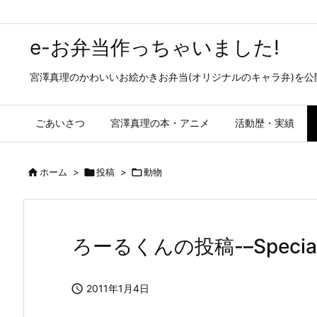
e-お弁当作っちゃいました!
宮澤真理のかわいいお絵かきお弁当(オリジナルのキャラ弁)を
ごあいさつ
宮澤真理の本・アニメ
活動歴・実績

ホーム
>

投稿
>

動物
ろーるくんの投稿-–Special 

2011年1月4日