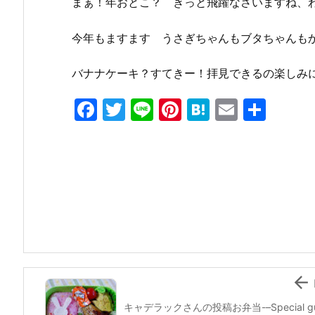
まぁ！年おとこ？ きっと飛躍なさいますね、
今年もますます うさぎちゃんもブタちゃんも
バナナケーキ？すてきー！拝見できるの楽しみ
F
T
Li
Pi
H
E
共
a
w
n
nt
at
m
有
c
itt
e
er
e
ai
e
er
e
n
l
b
st
a
o
o
k

キャデラックさんの投稿お弁当-–Special g