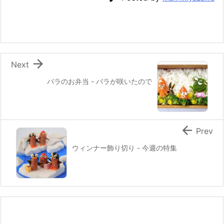
b
st
a
o
o
k

Next
バラのお弁当 - バラが咲いたので

Prev
ウィンナー飾り切り - 今週の特集