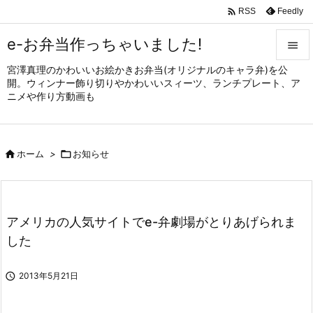

Feedly
RSS
e-お弁当作っちゃいました!

宮澤真理のかわいいお絵かきお弁当(オリジナルのキャラ弁)を公

開。ウィンナー飾り切りやかわいいスィーツ、ランチプレート、ア
メニュ
ニメや作り方動画も

サイド


ホーム
>

お知らせ
前へ

次へ

アメリカの人気サイトでe-弁劇場がとりあげられま
検索
した

2013年5月21日