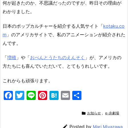
何が起きたのか、不思議だったのですが、昨日その理由が
わかりました。
日本のポップカルチャーを紹介する人気サイト「
kotaku.co
m
」のアメリカサイトで、私のアニメーションが紹介された
んです。
「
増殖
」や「
おべんとうたちのえんそく
」が、アメリカの
方たちにも喜んでいただいて、とてもうれしいです。
これからも頑張ります。
F
T
Li
Pi
H
E
共
a
w
n
nt
at
m
有
c
itt
e
er
e
ai

お知らせ
,
e-弁劇場
e
er
e
n
l

Posted by
Mari Miyazawa