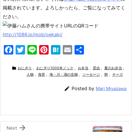
掲載されています。よろしかったら、ご覧になってみてく
ださい。
http://1086.jp/mob/oekaki/
F
T
Li
Pi
H
E
共
a
w
n
nt
at
m
有
c
itt
e
er
e
ai

おにぎり
,
おにぎり1000本ノック
,
お弁当
,
昆虫
,
夏のお弁当
,
e
er
人物
,
海苔
,
e
海・川・湖の生物
n
l
,
ソーセージ
,
卵
,
チーズ
b
st
a

Posted by
Mari Miyazawa
o
o
k

Next