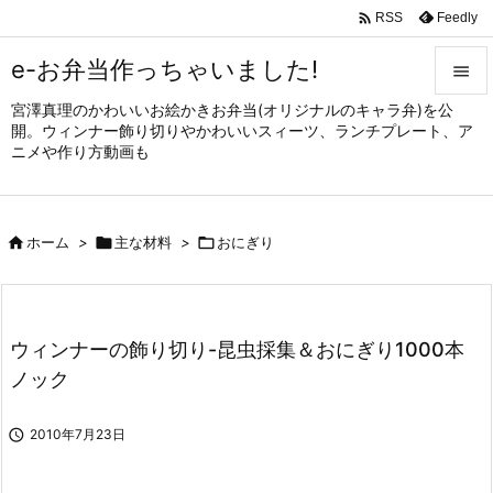

Feedly
RSS
e-お弁当作っちゃいました!

宮澤真理のかわいいお絵かきお弁当(オリジナルのキャラ弁)を公

開。ウィンナー飾り切りやかわいいスィーツ、ランチプレート、ア
メニュ
ニメや作り方動画も

サイド


ホーム
>

主な材料
>

おにぎり
前へ

次へ

ウィンナーの飾り切り-昆虫採集＆おにぎり1000本
検索
ノック

2010年7月23日