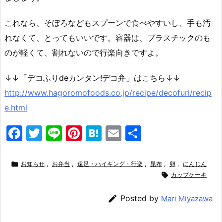
これなら、そぼろなどもスプーンで食べやすいし、手も汚
れなくて、とってもいいです。容器は、プラスチックのも
のが軽くて、割れないので行楽向きですよ。
↓↓「デコふりdeカンタン!デコ弁」はこちら↓↓
http://www.hagoromofoods.co.jp/recipe/decofuri/recip
e.html
F
T
Li
Pi
H
E
共
a
w
n
nt
at
m
有
c
itt
e
er
e
ai

お知らせ
,
お弁当
,
遠足・ハイキング・行楽
,
昆布
,
卵
,
にんじん
e
er
e
n
l

カップケーキ
b
st
a

Posted by
Mari Miyazawa
o