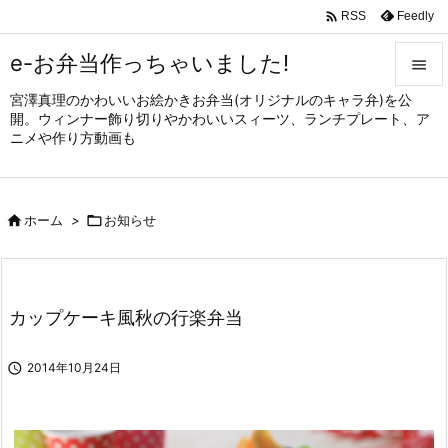

Feedly
RSS
e-お弁当作っちゃいました!

宮澤真理のかわいいお絵かきお弁当(オリジナルのキャラ弁)を公

開。ウィンナー飾り切りやかわいいスィーツ、ランチプレート、ア
メニュ
ニメや作り方動画も

サイド


ホーム
>

お知らせ
前へ

次へ

カップケーキ風秋の行楽弁当
検索

2014年10月24日