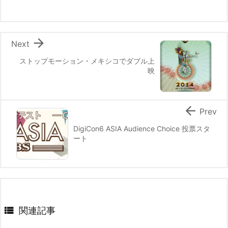
o
k

Next
ストップモーション・メキシコでダブル上
映

Prev
DigiCon6 ASIA Audience Choice 投票スタ
ート

関連記事