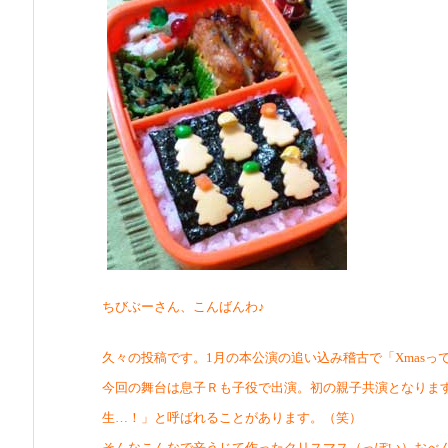
ちびぶーさん、こんばんわ♪
久々の投稿です。1月の本公演の追い込み稽古で「Xmasっ
今回の舞台は息子Ｒも子役で出演。初の親子共演となりま
生…！」と呼ばれることがあります。（笑）
そんなこんなで辛うじて作ったクリスマス（っぽい）おべ