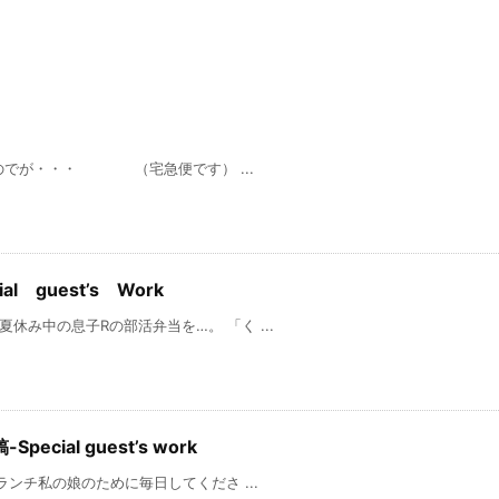
・・・ （宅急便です） ...
 guest’s Work
中の息子Rの部活弁当を…。 「く ...
-Special guest’s work
私の娘のために毎日してくださ ...