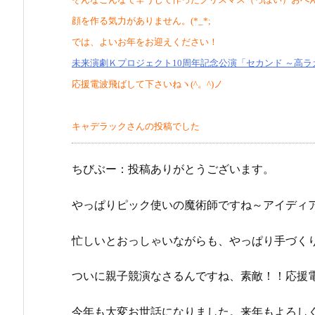
顔を作る気力がありません。(*_*;
では、よいお年をお迎えください！
未来演劇Ｋプロジェクト10周年記念公演「セカンド ～高
応援電波飛ばして下さいねヽ(^。^)ノ
キャデラックさんの投稿でした
ちびぶー：投稿ありがとうございます。
やっぱりピック使いの魔術師ですね～アイディ
忙しいとおっしゃいながらも、やっぱり手づく
ついに親子競演なさるんですね、素敵！！応援
今年も大変お世話になりました。来年もよろし