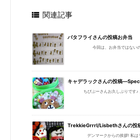

関連記事
バタフライさんの投稿お弁当
今回は、お弁当ではないのでが
キャデラックさんの投稿—Special
ちびぶーさんお久しぶりです♪ 夏休み
TrekkieGrrrl/Lisbethさんの投稿
デンマークからの挨拶! 私はランチ