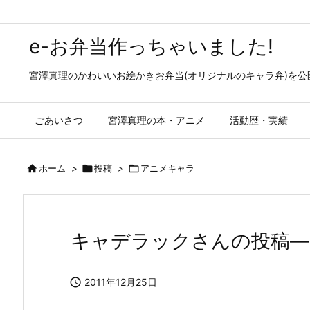
e-お弁当作っちゃいました!
宮澤真理のかわいいお絵かきお弁当(オリジナルのキャラ弁)を
ごあいさつ
宮澤真理の本・アニメ
活動歴・実績

ホーム
>

投稿
>

アニメキャラ
キャデラックさんの投稿—Spec

2011年12月25日