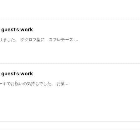
uest’s work
た。 クグロフ型に スフレチーズ ...
uest’s work
いの気持ちでした。 お菓 ...