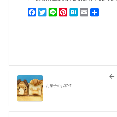
F
T
Li
Pi
H
E
共
a
w
n
nt
at
m
有
c
itt
e
er
e
ai
e
er
e
n
l
b
st
a
o
o
k

お菓子のお家-7