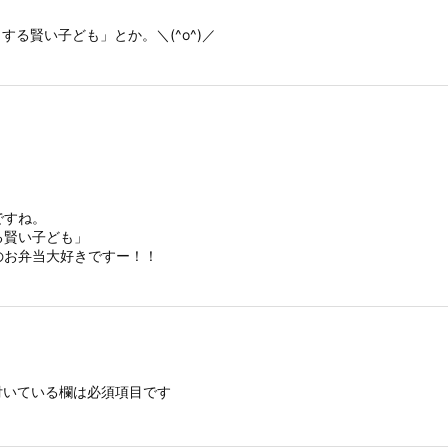
る賢い子ども」とか。＼(^o^)／
ですね。
る賢い子ども」
のお弁当大好きですー！！
いている欄は必須項目です