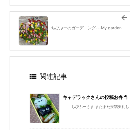
o
k

ちびぶーのガーデニング---My garden

関連記事
キャデラックさんの投稿お弁当
ちびぶーさま またまた投稿失礼します