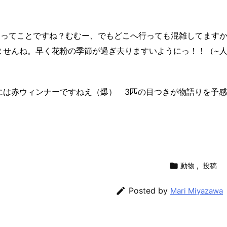
めってことですね？むむー、でもどこへ行っても混雑してます
ませんね。早く花粉の季節が過ぎ去りますいようにっ！！（~
には赤ウィンナーですねえ（爆） 3匹の目つきが物語りを予感

動物
,
投稿

Posted by
Mari Miyazawa