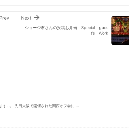

Prev
Next
ショージ君さんの投稿お弁当—Special gues
t’s Work
…。 先日大阪で開催された関西オフ会に ...