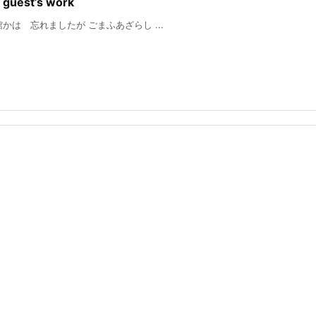
guest’s work
忘れましたが ごまふあざらし ...
）