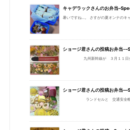
キャデラックさんのお弁当–Special 
暑いですね…。 さすがの夏オンナのキャ
ショージ君さんの投稿お弁当-–Spec
九州新幹線が ３月１１日全線開通
ショージ君さんの投稿お弁当—Speci
ランドセルと 交通安全帽子は男の