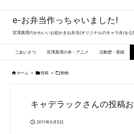
e-お弁当作っちゃいました!
宮澤真理のかわいいお絵かきお弁当(オリジナルのキャラ弁)を
ごあいさつ
宮澤真理の本・アニメ
活動歴・実績

ホーム
>

投稿
>

動物
キャデラックさんの投稿お弁当—S

2011年5月5日