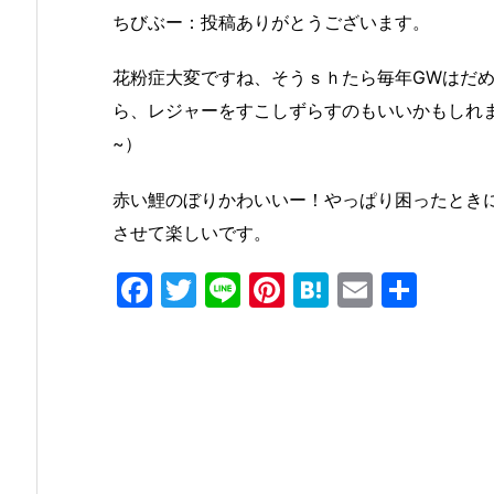
ちびぶー：投稿ありがとうございます。
花粉症大変ですね、そうｓｈたら毎年GWはだ
ら、レジャーをすこしずらすのもいいかもしれ
~）
赤い鯉のぼりかわいいー！やっぱり困ったとき
させて楽しいです。
F
T
Li
Pi
H
E
共
a
w
n
nt
at
m
有
c
itt
e
er
e
ai
e
er
e
n
l
b
st
a
o