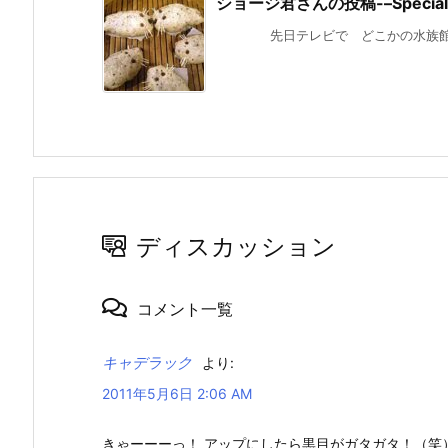
ショージ君さんの投稿-–Special 
先日テレビで どこかの水族館かは 
ディスカッション
コメント一覧
キャデラック
より:
2011年5月6日 2:06 AM
きゃーーーっ！ アップにしたら黒目がガタガタ！（笑