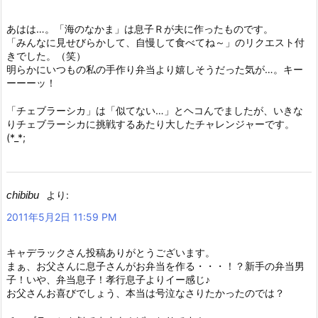
あはは…。「海のなかま」は息子Ｒが夫に作ったものです。
「みんなに見せびらかして、自慢して食べてね～」のリクエスト付
きでした。（笑）
明らかにいつもの私の手作り弁当より嬉しそうだった気が…。キー
ーーーッ！
「チェブラーシカ」は「似てない…」とヘコんでましたが、いきな
りチェブラーシカに挑戦するあたり大したチャレンジャーです。
(*_*;
chibibu
より:
2011年5月2日 11:59 PM
キャデラックさん投稿ありがとうございます。
まぁ、お父さんに息子さんがお弁当を作る・・・！？新手の弁当男
子！いや、弁当息子！孝行息子よりイー感じ♪
お父さんお喜びでしょう、本当は号泣なさりたかったのでは？