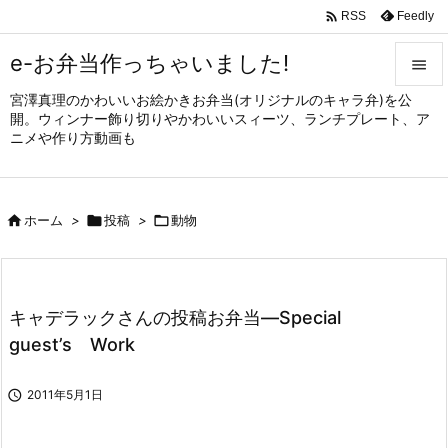

Feedly
RSS
e-お弁当作っちゃいました!

宮澤真理のかわいいお絵かきお弁当(オリジナルのキャラ弁)を公

開。ウィンナー飾り切りやかわいいスィーツ、ランチプレート、ア
メニュ
ニメや作り方動画も

サイド


ホーム
>

投稿
>

動物
前へ

次へ

キャデラックさんの投稿お弁当—Special
検索
guest’s Work

2011年5月1日