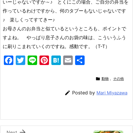
いーじゃないですか～♪ とくにこの場合、ご自分の弁当を
作っているわけですから、何のタブーもないじゃないです
♪ 楽しくってすてきー♪
お母さんのお弁当と似ているというところも、ポイントで
すよね。 やっぱり息子さんのお袋の味は、こういうふう
に刷りこまれていくのですね。感動です。（T-T）
F
T
Li
Pi
H
E
共
a
w
n
nt
at
m
有
c
itt
e
er
e
ai

動物
,
その他
e
er
e
n
l

Posted by
Mari Miyazawa
b
st
a
o
o
k

Next