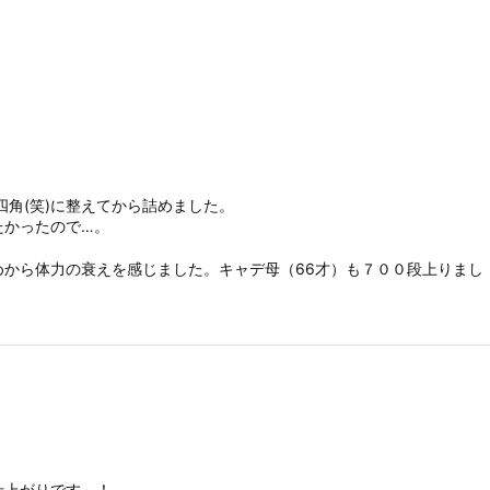
四角(笑)に整えてから詰めました。
たかったので…。
から体力の衰えを感じました。キャデ母（66才）も７００段上りまし
仕上がりです～！