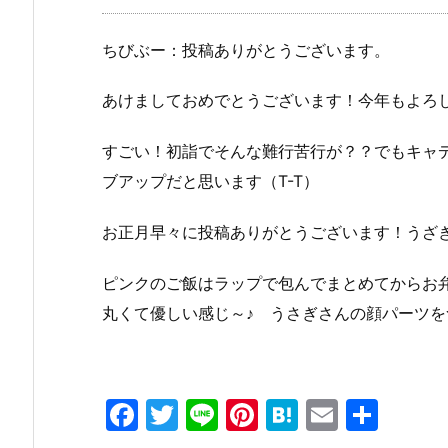
ちびぶー：投稿ありがとうございます。
あけましておめでとうございます！今年もよろ
すごい！初詣でそんな難行苦行が？？でもキャデ
ブアップだと思います（T-T）
お正月早々に投稿ありがとうございます！うざ
ピンクのご飯はラップで包んでまとめてからお
丸くて優しい感じ～♪ うさぎさんの顔パーツ
F
T
Li
Pi
H
E
共
a
w
n
nt
at
m
有