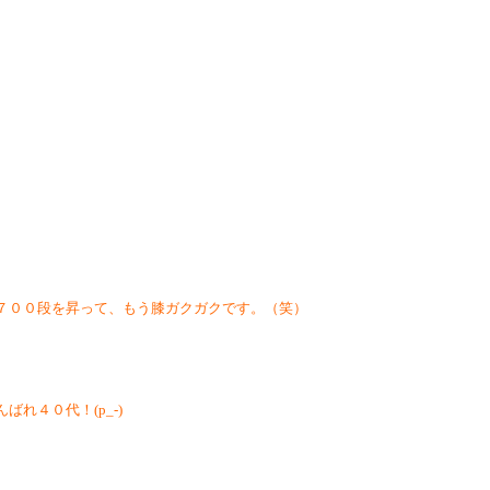
７００段を昇って、もう膝ガクガクです。（笑）
。
れ４０代！(p_-)