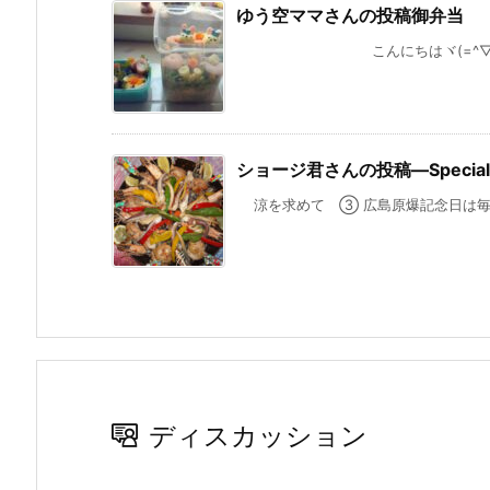
ゆう空ママさんの投稿御弁当
こんにちはヾ(=^▽^=)ノ 今
ショージ君さんの投稿—Special 
涼を求めて ③ 広島原爆記念日は毎年
ディスカッション