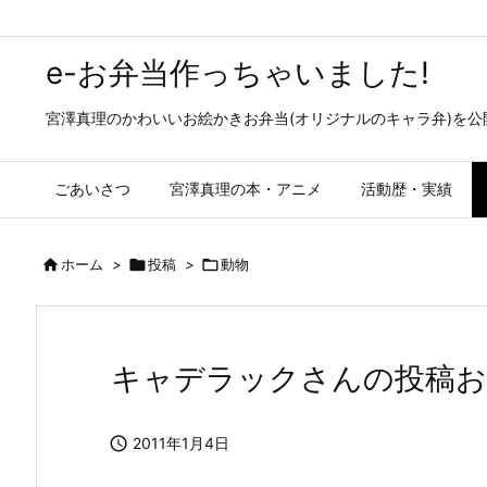
e-お弁当作っちゃいました!
宮澤真理のかわいいお絵かきお弁当(オリジナルのキャラ弁)を
ごあいさつ
宮澤真理の本・アニメ
活動歴・実績

ホーム
>

投稿
>

動物
キャデラックさんの投稿お弁当-–S

2011年1月4日