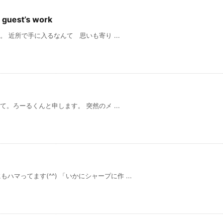
uest’s work
で手に入るなんて 思いも寄り ...
申します。 突然のメ ...
マってます(^^) 「いかにシャープに作 ...