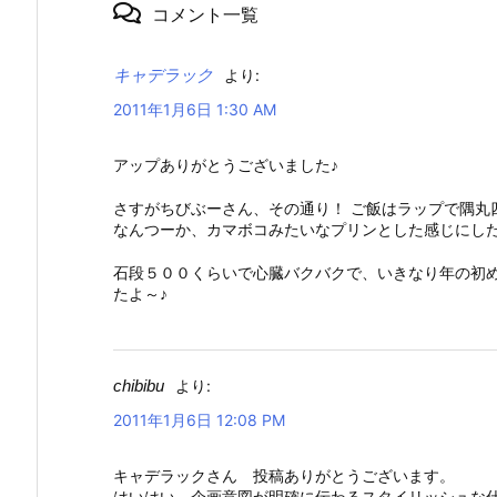
コメント一覧
キャデラック
より:
2011年1月6日 1:30 AM
アップありがとうございました♪
さすがちびぶーさん、その通り！ ご飯はラップで隅丸
なんつーか、カマボコみたいなプリンとした感じにし
石段５００くらいで心臓バクバクで、いきなり年の初め
たよ～♪
chibibu
より:
2011年1月6日 12:08 PM
キャデラックさん 投稿ありがとうございます。
はいはい、企画意図が明確に伝わるスタイリッシュな