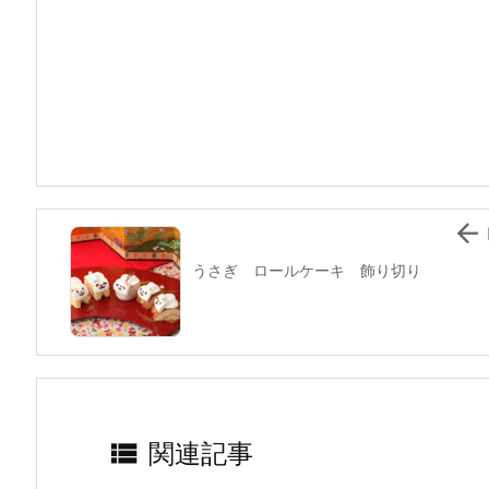
c
itt
e
er
e
ai
e
er
e
n
l
b
st
a
o
o
k

うさぎ ロールケーキ 飾り切り

関連記事