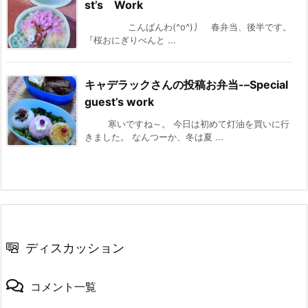
st’s Work
こんばんわ(^o^)丿 春弁当、後半です。
『桜おにぎりべんと ...
キャデラックさんの投稿お弁当-–Special
guest’s work
寒いですね～。 今日は初めて灯油を買いに行
きました。 なんつーか、冬は夏 ...
ディスカッション
コメント一覧