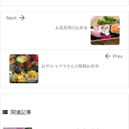
o
k

Next
お花見用のお弁当

Prev
おサル’ｓママさんの投稿お弁当

関連記事