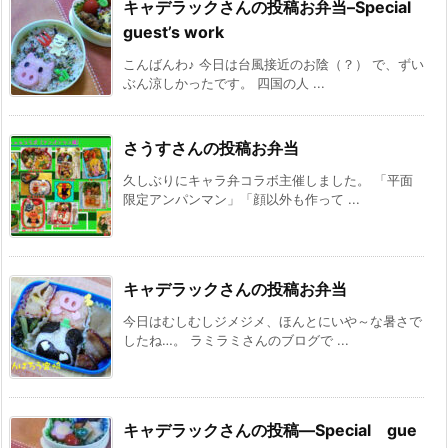
キャデラックさんの投稿お弁当–Special
guest’s work
こんばんわ♪ 今日は台風接近のお陰（？） で、ずい
ぶん涼しかったです。 四国の人 ...
さうすさんの投稿お弁当
久しぶりにキャラ弁コラボ主催しました。 「平面
限定アンパンマン」「顔以外も作って ...
キャデラックさんの投稿お弁当
今日はむしむしジメジメ、ほんとにいや～な暑さで
したね…。 ラミラミさんのブログで ...
キャデラックさんの投稿—Special gue