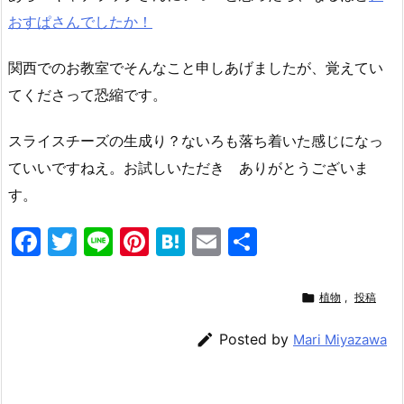
おすぱさんでしたか！
関西でのお教室でそんなこと申しあげましたが、覚えてい
てくださって恐縮です。
スライスチーズの生成り？ないろも落ち着いた感じになっ
ていいですねえ。お試しいただき ありがとうございま
す。
F
T
Li
Pi
H
E
共
a
w
n
nt
at
m
有
c
itt
e
er
e
ai

植物
,
投稿
e
er
e
n
l

Posted by
Mari Miyazawa
b
st
a
o