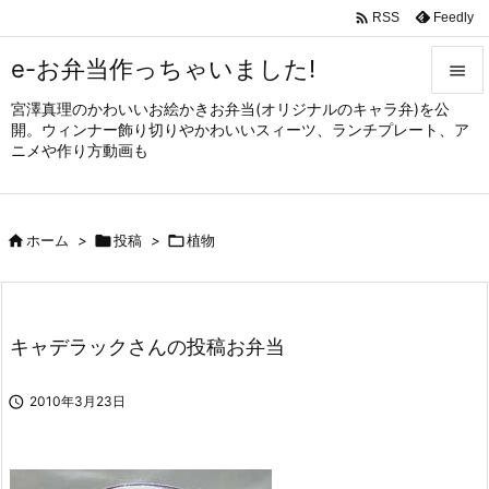

Feedly
RSS
e-お弁当作っちゃいました!

宮澤真理のかわいいお絵かきお弁当(オリジナルのキャラ弁)を公

開。ウィンナー飾り切りやかわいいスィーツ、ランチプレート、ア
メニュ
ニメや作り方動画も

サイド


ホーム
>

投稿
>

植物
前へ

次へ

キャデラックさんの投稿お弁当
検索

2010年3月23日