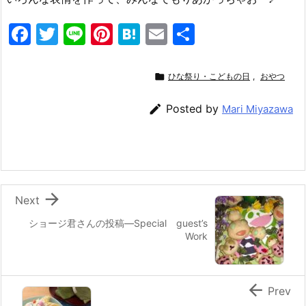
F
T
Li
Pi
H
E
共
a
w
n
nt
at
m
有
c
itt
e
er
e
ai

ひな祭り・こどもの日
,
おやつ
e
er
e
n
l

Posted by
Mari Miyazawa
b
st
a
o
o
k

Next
ショージ君さんの投稿—Special guest’s
Work

Prev