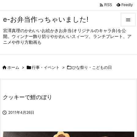

Feedly
RSS
e-お弁当作っちゃいました!

宮澤真理のかわいいお絵かきお弁当(オリジナルのキャラ弁)を公

開。ウィンナー飾り切りやかわいいスィーツ、ランチプレート、ア
メニュ
ニメや作り方動画も

サイド


ホーム
>

行事・イベント
>

ひな祭り・こどもの日
前へ

次へ

クッキーで鯉のぼり
検索

2011年4月26日