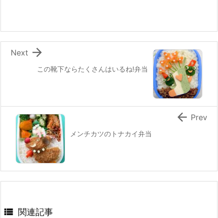
o
k

Next
この靴下ならたくさんはいるね!弁当

Prev
メンチカツのトナカイ弁当

関連記事