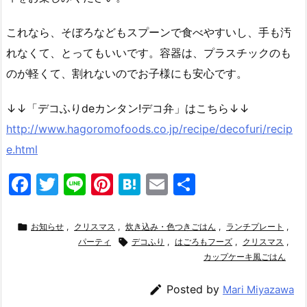
これなら、そぼろなどもスプーンで食べやすいし、手も汚
れなくて、とってもいいです。容器は、プラスチックのも
のが軽くて、割れないのでお子様にも安心です。
↓↓「デコふりdeカンタン!デコ弁」はこちら↓↓
http://www.hagoromofoods.co.jp/recipe/decofuri/recip
e.html
F
T
Li
Pi
H
E
共
a
w
n
nt
at
m
有
c
itt
e
er
e
ai

お知らせ
,
クリスマス
,
炊き込み・色つきごはん
,
ランチプレート
,
e
er
パーティ
e

デコふり
n
,
l
はごろもフーズ
,
クリスマス
,
カップケーキ風ごはん
b
st
a
o

Posted by
Mari Miyazawa