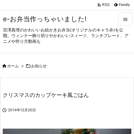

Feedly
RSS
e-お弁当作っちゃいました!

宮澤真理のかわいいお絵かきお弁当(オリジナルのキャラ弁)を公

開。ウィンナー飾り切りやかわいいスィーツ、ランチプレート、ア
メニュ
ニメや作り方動画も

サイド


ホーム
>

お知らせ
前へ

次へ

クリスマスのカップケーキ風ごはん
検索

2014年12月20日