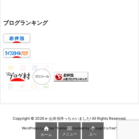
ブログランキング
Copyright ©
2026
e-お弁当作っちゃいました!
All Rights Reserved.



WordPress Luxeritas Theme is provided by "
Thought is free
".
メニュー
上へ
ホーム