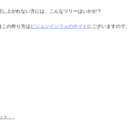
召し上がれない方には、こんなツリーはいかが？
はこの作り方は
ピジョンインフォのサイト
にございますので、
ット」.
！