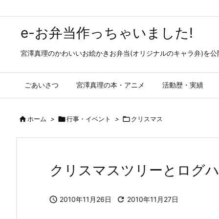
e-お弁当作っちゃいました!
宮澤真理のかわいいお絵かきお弁当(オリジナルのキャラ弁)を
ごあいさつ
宮澤真理の本・アニメ
活動歴・実績

ホーム
>

行事・イベント
>

クリスマス
クリスマスツリーとログハ

2010年11月26日

2010年11月27日