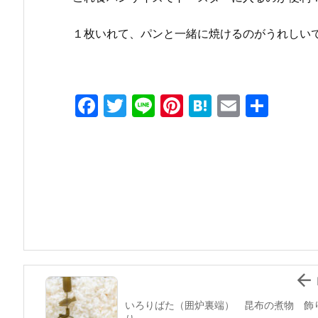
１枚いれて、パンと一緒に焼けるのがうれしい
F
T
Li
Pi
H
E
共
a
w
n
nt
at
m
有
c
itt
e
er
e
ai
e
er
e
n
l
b
st
a
o
o
k

いろりばた（囲炉裏端） 昆布の煮物 飾