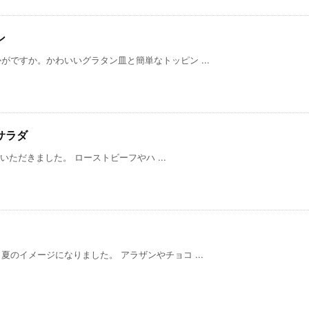
ン
ですか。かわいいグラタン皿と簡単なトッピン ...
サラダ
だきました。 ローストビーフやハ ...
のイメージになりました。 アラザンやチョコ ...