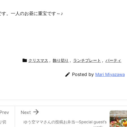
です。一人のお昼に重宝です～♪

クリスマス
,
飾り切り
,
ランチプレート
,
パーティ

Posted by
Mari Miyazawa

Prev
Next
り切
ゆう空ママさんの投稿お弁当-–Special guest’s