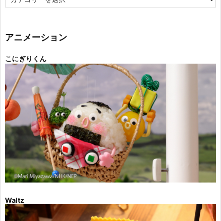
テ
ゴ
リ
ー
アニメーション
こにぎりくん
Waltz