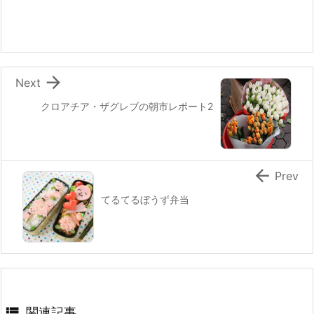
b
st
a
o
o
k

Next
クロアチア・ザグレブの朝市レポート2

Prev
てるてるぼうず弁当

関連記事