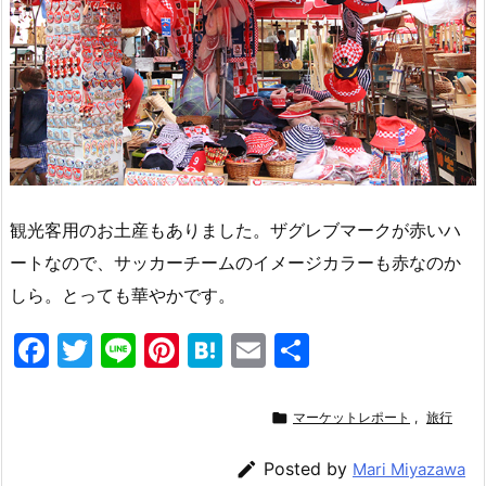
観光客用のお土産もありました。ザグレブマークが赤いハ
ートなので、サッカーチームのイメージカラーも赤なのか
しら。とっても華やかです。
F
T
Li
Pi
H
E
共
a
w
n
nt
at
m
有
c
itt
e
er
e
ai

マーケットレポート
,
旅行
e
er
e
n
l

Posted by
Mari Miyazawa