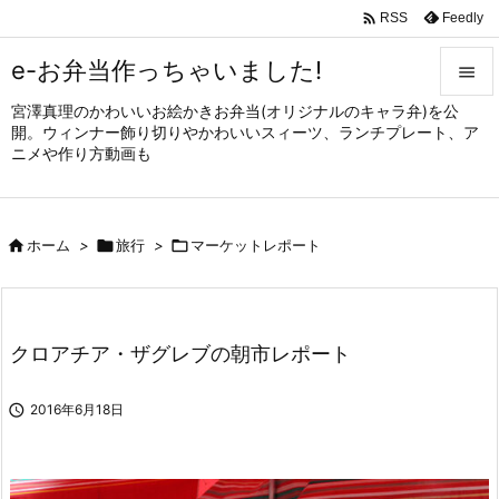

Feedly
RSS
e-お弁当作っちゃいました!

宮澤真理のかわいいお絵かきお弁当(オリジナルのキャラ弁)を公

開。ウィンナー飾り切りやかわいいスィーツ、ランチプレート、ア
メニュ
ニメや作り方動画も

サイド


ホーム
>

旅行
>

マーケットレポート
前へ

次へ

クロアチア・ザグレブの朝市レポート
検索

2016年6月18日