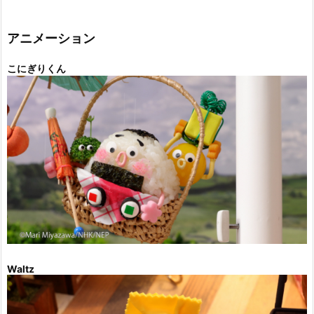
ゴ
リ
ー
アニメーション
こにぎりくん
Waltz