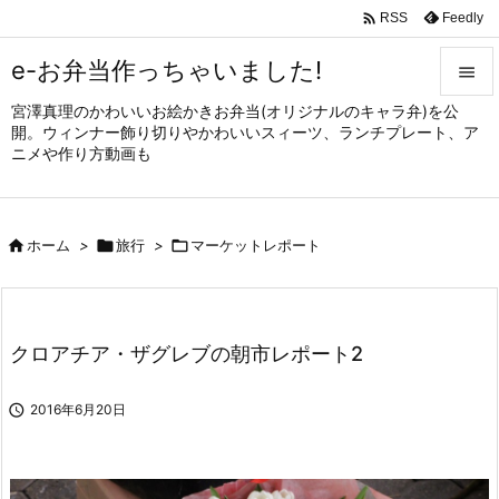

Feedly
RSS
e-お弁当作っちゃいました!

宮澤真理のかわいいお絵かきお弁当(オリジナルのキャラ弁)を公

開。ウィンナー飾り切りやかわいいスィーツ、ランチプレート、ア
メニュ
ニメや作り方動画も

サイド


ホーム
>

旅行
>

マーケットレポート
前へ

次へ

クロアチア・ザグレブの朝市レポート2
検索

2016年6月20日