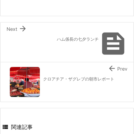
o
o
k

Next

ハム係長の七夕ランチ

Prev
クロアチア・ザグレブの朝市レポート

関連記事