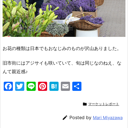
お花の種類は日本でもおなじみのものが沢山ありました。
旧市街にはアジサイも咲いていて、旬は同じなのねえ、な
んて親近感♪
F
T
Li
Pi
H
E
共
a
w
n
nt
at
m
有
c
itt
e
er
e
ai

マーケットレポート
e
er
e
n
l

Posted by
Mari Miyazawa
b
st
a