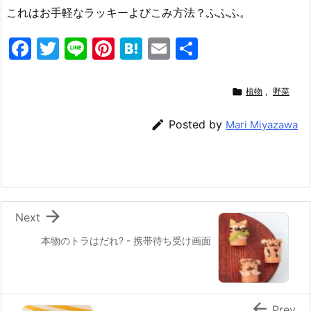
これはお手軽なラッキーよびこみ方法？ふふふ。
F
T
Li
Pi
H
E
共
a
w
n
nt
at
m
有
c
itt
e
er
e
ai

植物
,
野菜
e
er
e
n
l

Posted by
Mari Miyazawa
b
st
a
o
o
k

Next
本物のトラはだれ? - 携帯待ち受け画面

Prev