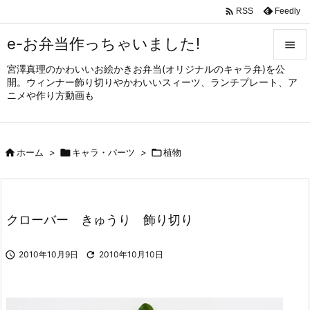

Feedly
RSS
e-お弁当作っちゃいました!

宮澤真理のかわいいお絵かきお弁当(オリジナルのキャラ弁)を公

開。ウィンナー飾り切りやかわいいスィーツ、ランチプレート、ア
メニュ
ニメや作り方動画も

サイド


ホーム
>

キャラ・パーツ
>

植物
前へ

次へ

クローバー きゅうり 飾り切り
検索

2010年10月9日

2010年10月10日