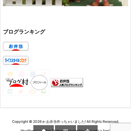
ブログランキング
Copyright ©
2026
e-お弁当作っちゃいました!
All Rights Reserved.


WordPress Luxeritas Theme is provided by "
Thought is free
".