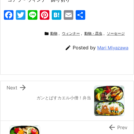
F
T
Li
Pi
H
E
共
a
w
n
nt
at
m
有
c
itt
e
er
e
ai

動物
,
ウィンナー
,
動物・昆虫
,
ソーセージ
e
er
e
n
l

Posted by
Mari Miyazawa
b
st
a
o
o
k

Next
ガンとばすカエル小僧！弁当

Prev