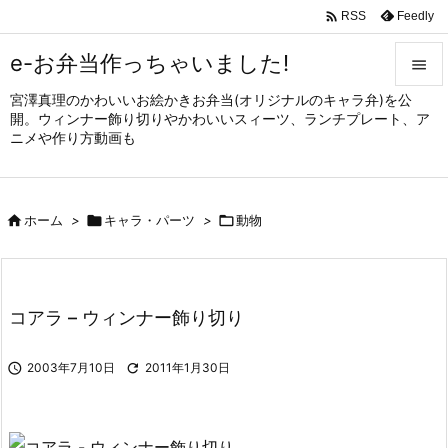

Feedly
RSS
e-お弁当作っちゃいました!

宮澤真理のかわいいお絵かきお弁当(オリジナルのキャラ弁)を公

開。ウィンナー飾り切りやかわいいスィーツ、ランチプレート、ア
メニュ
ニメや作り方動画も

サイド


ホーム
>

キャラ・パーツ
>

動物
前へ

次へ

コアラ – ウィンナー飾り切り
検索

2003年7月10日

2011年1月30日