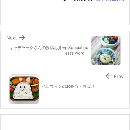
b
st
a
o
o
k

Next
キャデラックさんの投稿お弁当–Special gu
est’s work

Prev
ハロウィンのお弁当 - おばけ