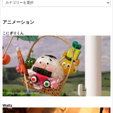
カ
テ
ゴ
リ
ー
アニメーション
こにぎりくん
Waltz