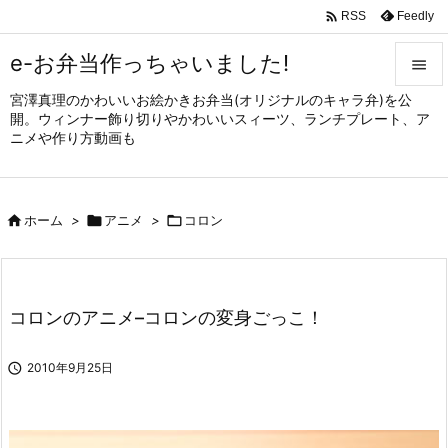

Feedly
RSS
e-お弁当作っちゃいました!

宮澤真理のかわいいお絵かきお弁当(オリジナルのキャラ弁)を公

開。ウィンナー飾り切りやかわいいスィーツ、ランチプレート、ア
メニュ
ニメや作り方動画も

サイド


ホーム
>

アニメ
>

コロン
前へ

次へ

コロンのアニメ–コロンの変身ごっこ！
検索

2010年9月25日