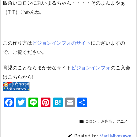
四角いコロンに丸いまるちゃん・・・・そのまんまやぁ
（T-T）ごめんね。
この作り方は
ピジョンインフォのサイト
にございますの
で、ご覧ください。
育児のことならまかせなサイト
ピジョンインフォ
のご入会
はこちらから!
F
T
Li
Pi
H
E
共
a
w
n
nt
at
m
有
c
itt
e
er
e
ai

コロン
,
お弁当
,
アニメ
e
er
e
n
l

Posted by
Mari Miyazawa