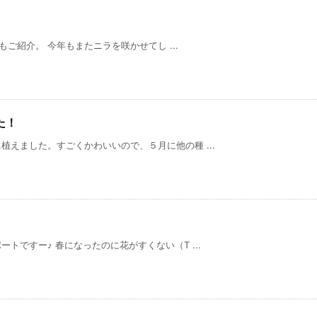
もご紹介。 今年もまたニラを咲かせてし ...
た！
えました。すごくかわいいので、５月に他の種 ...
トですー♪ 春になったのに花がすくない（T ...