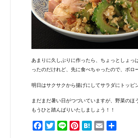
あまりに久しぶりに作ったら、ちょっとしょっ
ったのだけれど、先に食べちゃったので、ボロ
明日はサクサクから揚げにしてサラダにトッピ
まだまだ暑い日がつづいていますが、野菜のほ
もうひと踏んばりいたしましょう！！
F
T
Li
Pi
H
E
共
a
w
n
nt
at
m
有