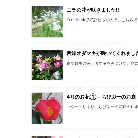
ニラの花が咲きました!!
Facebookで好評だったので、こちらで
西洋オダマキが咲いてくれまし
森で野生の黄オダマキをみつけて、庭に植
4月のお花① – ちびぶーのお庭
いやー久しぶりにちびぶーの花壇のレポー