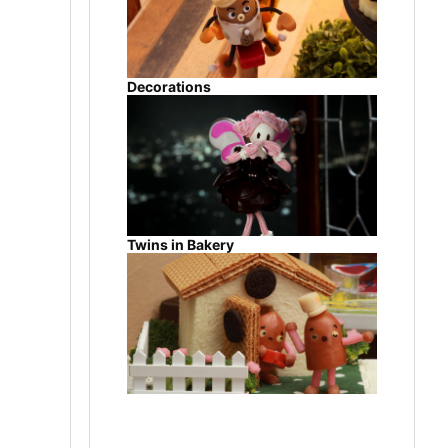
に
Decorations
Twins in Bakery