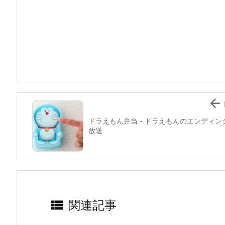
c
itt
e
er
e
ai
e
er
e
n
l
b
st
a
o
o
k

ドラえもん弁当 - ドラえもんのエンディン
放送

関連記事