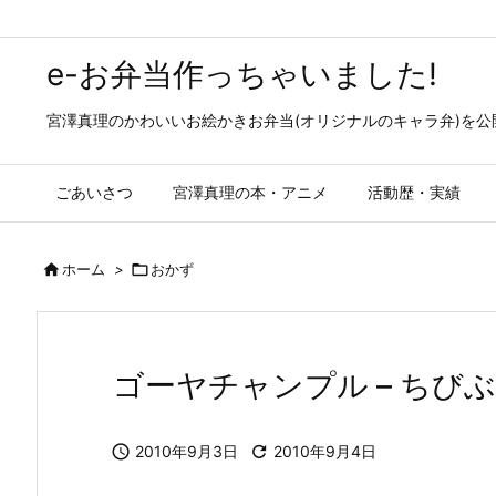
e-お弁当作っちゃいました!
宮澤真理のかわいいお絵かきお弁当(オリジナルのキャラ弁)を
ごあいさつ
宮澤真理の本・アニメ
活動歴・実績

ホーム
>

おかず
ゴーヤチャンプル – ちび

2010年9月3日

2010年9月4日