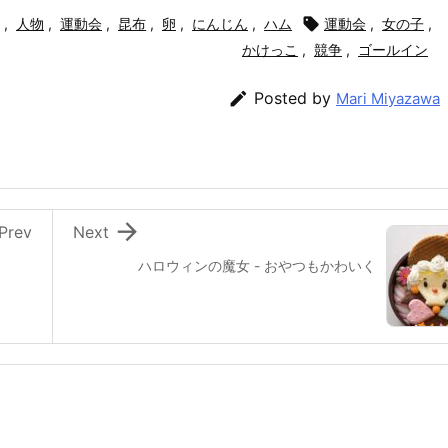
,
人物
,
運動会
,
昆布
,
卵
,
にんじん
,
ハム

運動会
,
女の子
,
かけっこ
,
競争
,
ゴールイン

Posted by
Mari Miyazawa

Prev
Next
ハロウィンの魔女 - おやつもかわいく