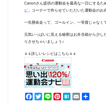
Canonさん提供の運動会を最高な一日にするた
ピ
」コーナーで作らせていただいた運動会のお
一生懸命走って、ゴールイン。一等賞じゃなく
元気いっぱいに見える秘密はお弁当箱から少し
りさせちゃいましょう♪
↓↓詳しいレシピはこちら↓↓
F
T
Li
Pi
H
E
共
a
w
n
nt
at
m
有