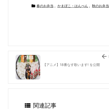
c
itt
e
er
e
ai

春のお弁当
,
かまぼこ・はんぺん
,
秋のお弁当
e
er
e
n
l
b
st
a
o
o
k

【アニメ】18番なす歌います! を公開

関連記事