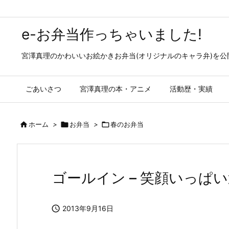
e-お弁当作っちゃいました!
宮澤真理のかわいいお絵かきお弁当(オリジナルのキャラ弁)を
ごあいさつ
宮澤真理の本・アニメ
活動歴・実績

ホーム
>

お弁当
>

春のお弁当
ゴールイン – 笑顔いっぱ

2013年9月16日